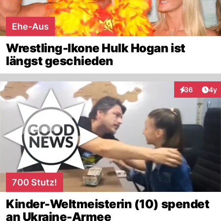
Ehe-Aus
Wrestling-Ikone Hulk Hogan ist
längst geschieden
Arti
36
4y
Interaktionen
700 Stutz!
Kinder-Weltmeisterin (10) spendet
an Ukraine-Armee