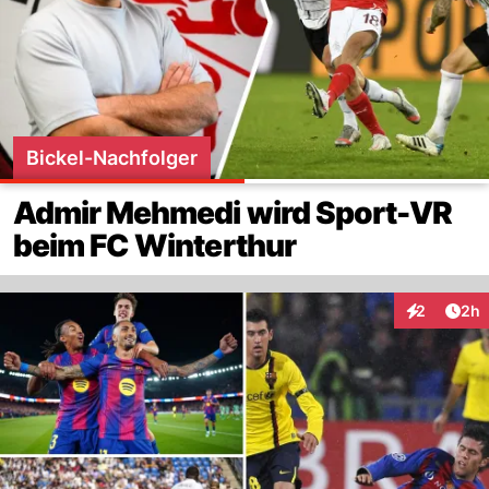
Bickel-Nachfolger
Admir Mehmedi wird Sport-VR
beim FC Winterthur
Arti
2
2h
Interaktion