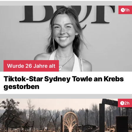
Art
1h
Wurde 26 Jahre alt
Tiktok-Star Sydney Towle an Krebs
gestorben
Arti
2h