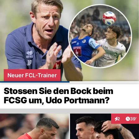
Neuer FCL-Trainer
Stossen Sie den Bock beim
FCSG um, Udo Portmann?
Arti
2
39'
Interaktione