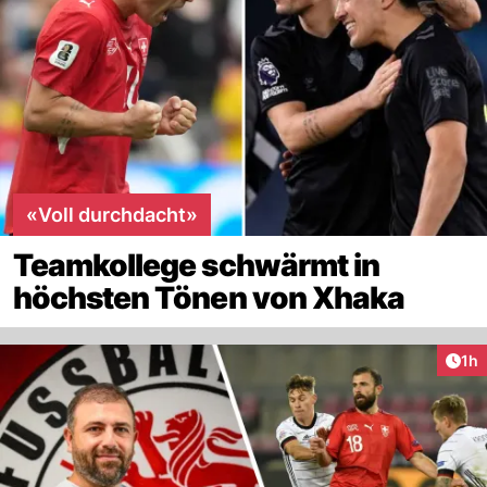
«Voll durchdacht»
Teamkollege schwärmt in
höchsten Tönen von Xhaka
Art
1h