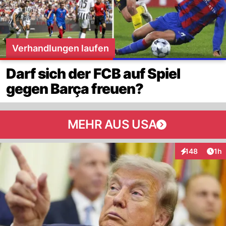
Verhandlungen laufen
Darf sich der FCB auf Spiel
gegen Barça freuen?
MEHR AUS USA
Art
148
1h
Interaktionen