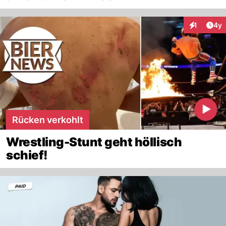
Arti
1
4y
Interaktion
Rücken verkohlt
Wrestling-Stunt geht höllisch
schief!