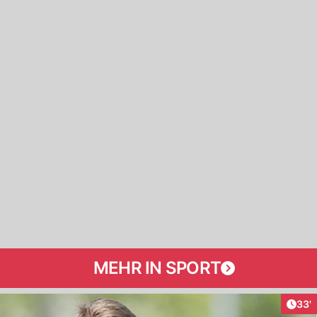
MEHR IN SPORT
Arti
33'