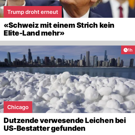
Trump droht erneut
«Schweiz mit einem Strich kein
Elite-Land mehr»
Art
1h
Chicago
Dutzende verwesende Leichen bei
US-Bestatter gefunden