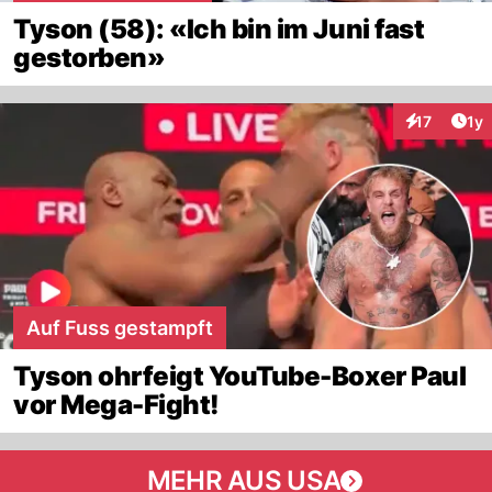
Tyson (58): «Ich bin im Juni fast
gestorben»
Art
17
1y
Interaktione
Auf Fuss gestampft
Tyson ohrfeigt YouTube-Boxer Paul
vor Mega-Fight!
MEHR AUS USA