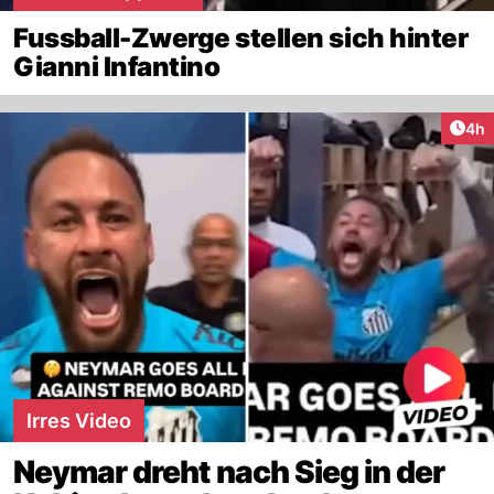
Fussball-Zwerge stellen sich hinter
Gianni Infantino
Arti
4h
Irres Video
Neymar dreht nach Sieg in der