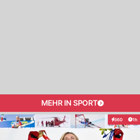
MEHR IN SPORT
Art
360
1h
Interaktionen