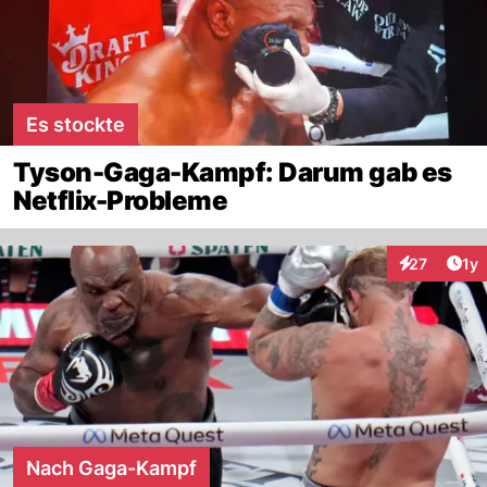
Es stockte
Tyson-Gaga-Kampf: Darum gab es
Netflix-Probleme
Art
27
1y
Interaktione
Nach Gaga-Kampf