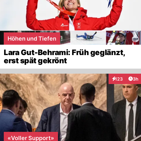
Höhen und Tiefen
Lara Gut-Behrami: Früh geglänzt,
erst spät gekrönt
Arti
123
3h
Interaktionen
«Voller Support»