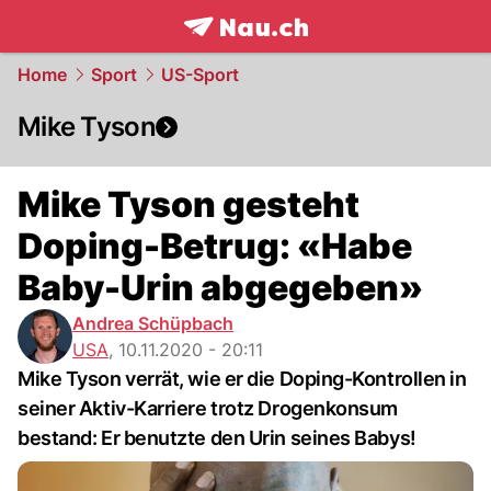
frontpage.
NAU.ch
Home
Sport
US-Sport
Mike Tyson
Mike Tyson gesteht
Doping-Betrug: «Habe
Baby-Urin abgegeben»
Andrea Schüpbach
USA
,
10.11.2020 - 20:11
Mike Tyson verrät, wie er die Doping-Kontrollen in
seiner Aktiv-Karriere trotz Drogenkonsum
bestand: Er benutzte den Urin seines Babys!