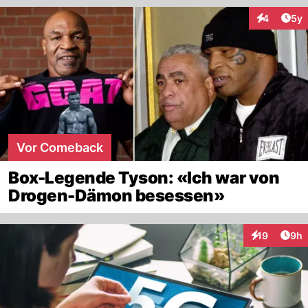
Arti
4
5y
Interaktion
Vor Comeback
Box-Legende Tyson: «Ich war von
Drogen-Dämon besessen»
Arti
19
9h
Interaktione