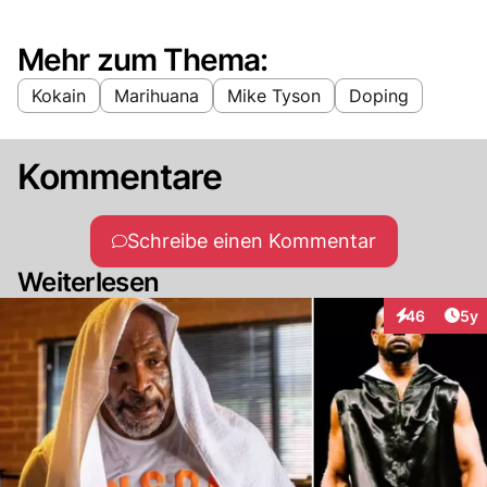
Mehr zum Thema:
Kokain
Marihuana
Mike Tyson
Doping
Kommentare
Schreibe einen Kommentar
Weiterlesen
Arti
46
5y
Interaktionen