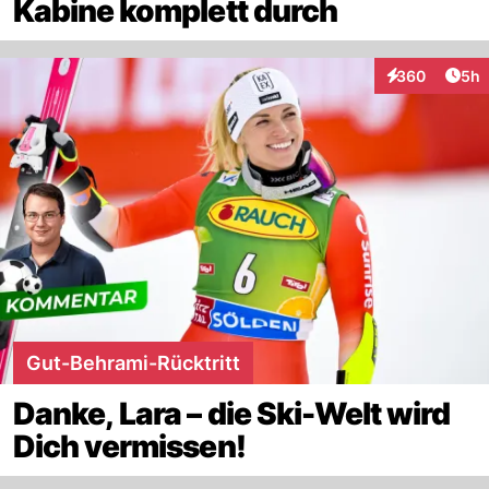
Kabine komplett durch
Arti
360
5h
Interaktionen
Gut-Behrami-Rücktritt
Danke, Lara – die Ski-Welt wird
Dich vermissen!