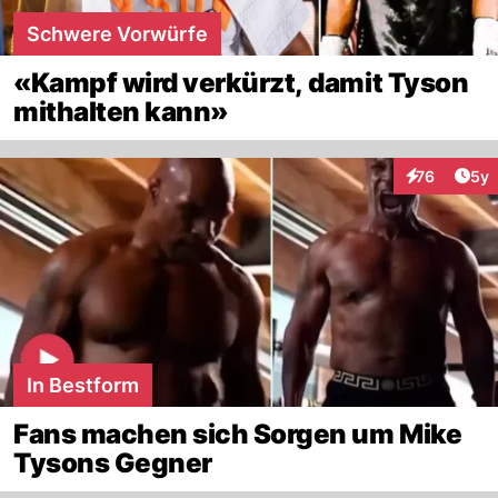
Schwere Vorwürfe
«Kampf wird verkürzt, damit Tyson
mithalten kann»
Arti
76
5y
Interaktione
In Bestform
Fans machen sich Sorgen um Mike
Tysons Gegner