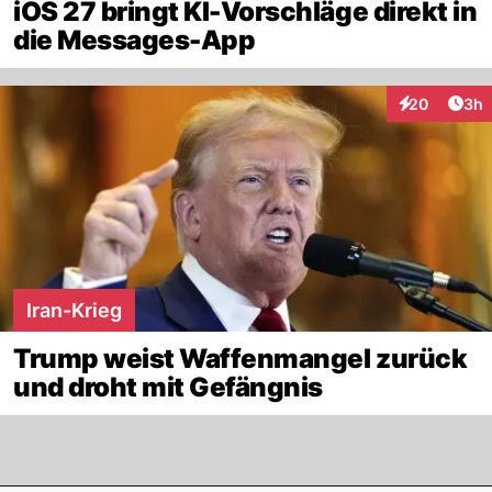
iOS 27 bringt KI-Vorschläge direkt in
die Messages-App
Arti
20
3h
Interaktionen
Iran-Krieg
Trump weist Waffenmangel zurück
und droht mit Gefängnis