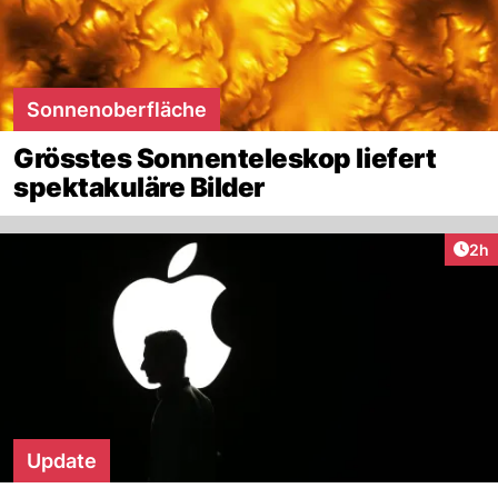
Sonnenoberfläche
Grösstes Sonnenteleskop liefert
spektakuläre Bilder
Arti
2h
Update