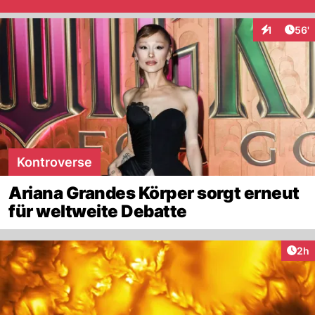
Arti
1
56'
Interaktion
Kontroverse
Ariana Grandes Körper sorgt erneut
für weltweite Debatte
Arti
2h