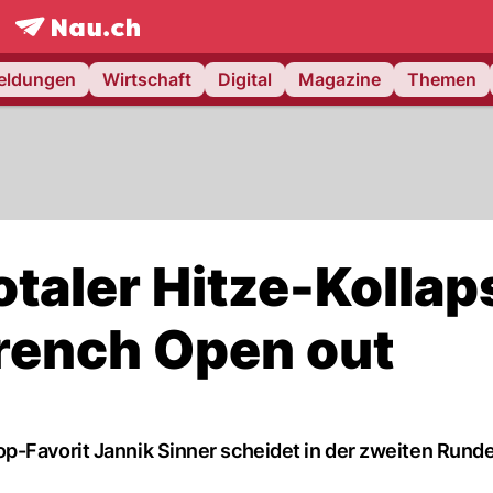
frontpage.
NAU.ch
meldungen
Wirtschaft
Digital
Magazine
Themen
otaler Hitze-Kollap
French Open out
p-Favorit Jannik Sinner scheidet in der zweiten Rund