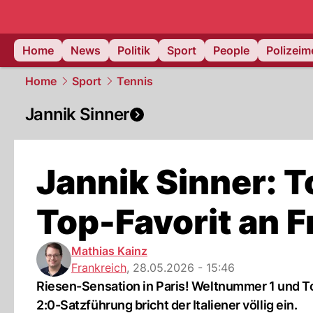
Home
News
Politik
Sport
People
Polizei
Home
Sport
Tennis
Jannik Sinner
Jannik Sinner: T
Top-Favorit an 
Mathias Kainz
Frankreich
,
28.05.2026 - 15:46
Riesen-Sensation in Paris! Weltnummer 1 und To
2:0-Satzführung bricht der Italiener völlig ein.