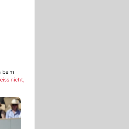
h beim
eiss nicht,