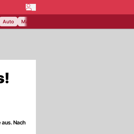
Auto
Matchcenter
Videos
Nau Plus
Lifestyle
s!
e aus. Nach