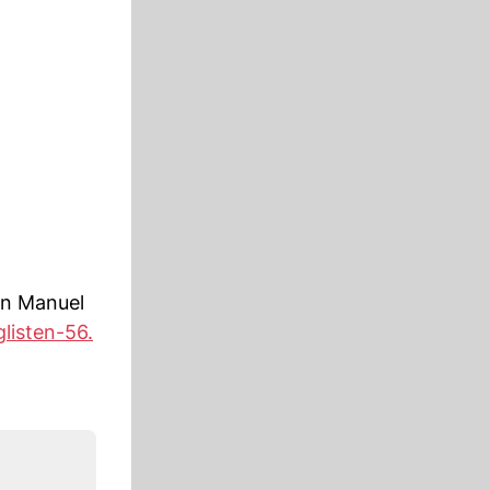
an Manuel
listen-56.