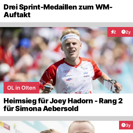
Drei Sprint-Medaillen zum WM-
Auftakt
Arti
2
2y
Interaktion
OL in Olten
Heimsieg für Joey Hadorn - Rang 2
für Simona Aebersold
Arti
3y