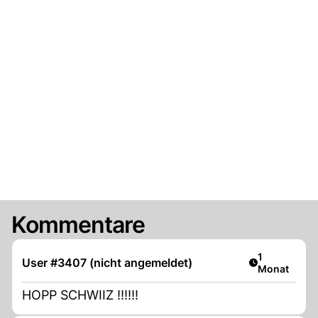
Kommentare
Artikel veröf
1
User #3407 (nicht angemeldet)
Monat
HOPP SCHWIIZ !!!!!!