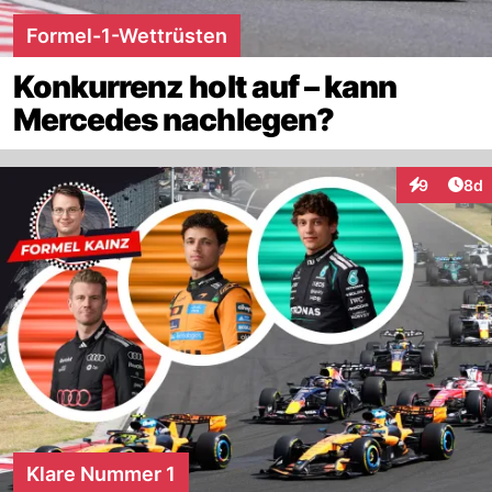
Formel-1-Wettrüsten
Konkurrenz holt auf – kann
Mercedes nachlegen?
Arti
9
8d
Interaktion
Klare Nummer 1