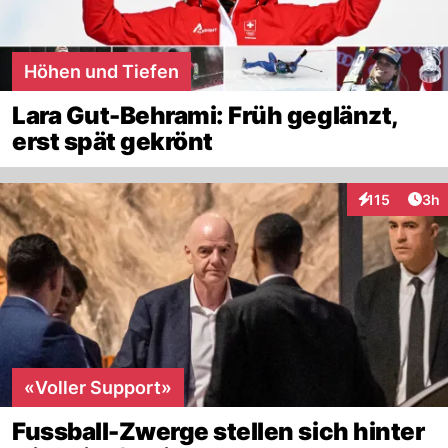
Höhen und Tiefen
Lara Gut-Behrami: Früh geglänzt,
erst spät gekrönt
Arti
115
3h
Interaktionen
«Voller Support»
Fussball-Zwerge stellen sich hinter