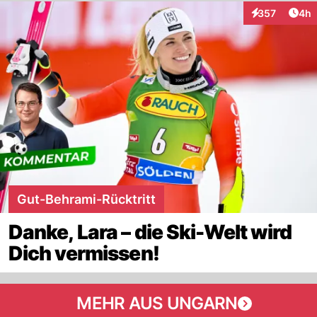
Arti
357
4h
Interaktionen
Gut-Behrami-Rücktritt
Danke, Lara – die Ski-Welt wird
Dich vermissen!
MEHR AUS UNGARN