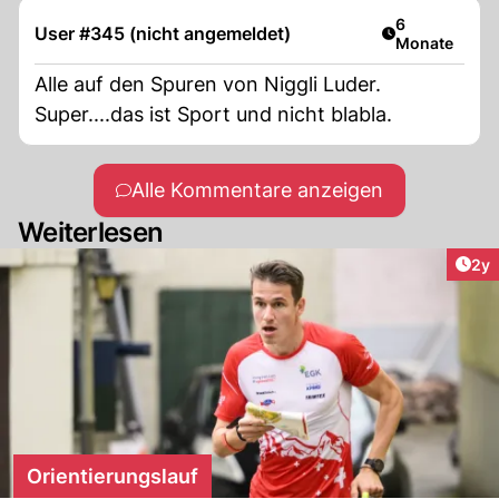
Artikel veröff
6
User #345 (nicht angemeldet)
Monate
Alle auf den Spuren von Niggli Luder.
Super....das ist Sport und nicht blabla.
Alle Kommentare anzeigen
Weiterlesen
Arti
2y
Orientierungslauf