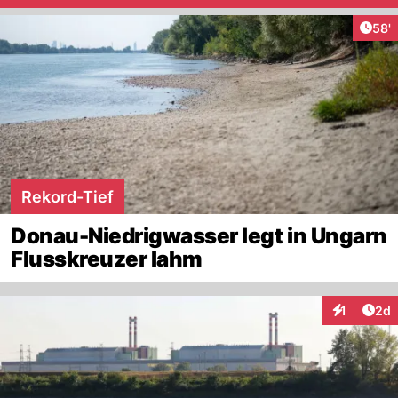
Arti
58'
Rekord-Tief
Donau-Niedrigwasser legt in Ungarn
Flusskreuzer lahm
Arti
1
2d
Interaktion