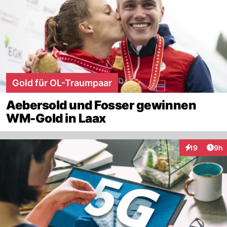
Gold für OL-Traumpaar
Aebersold und Fosser gewinnen
WM-Gold in Laax
Arti
19
9h
Interaktione