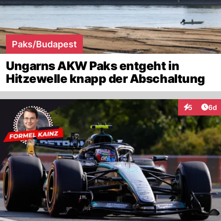
Paks/Budapest
Ungarns AKW Paks entgeht in
Hitzewelle knapp der Abschaltung
Arti
5
6d
Interaktion