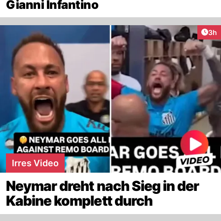
Gianni Infantino
Arti
3h
Irres Video
Neymar dreht nach Sieg in der
Kabine komplett durch