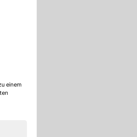
zu einem
ften