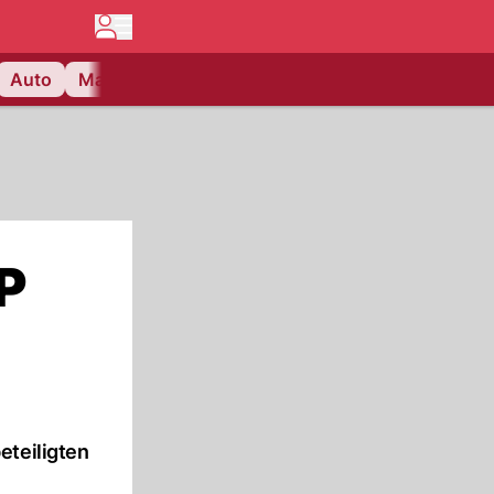
Auto
Matchcenter
Videos
Nau Plus
Lifestyle
P
eteiligten