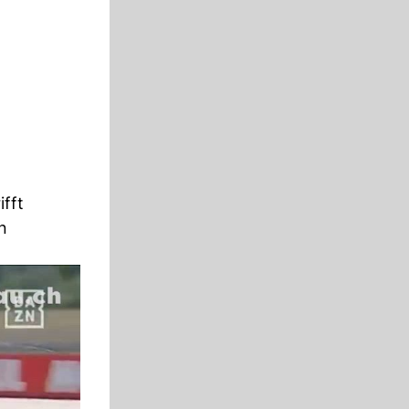
ifft
n