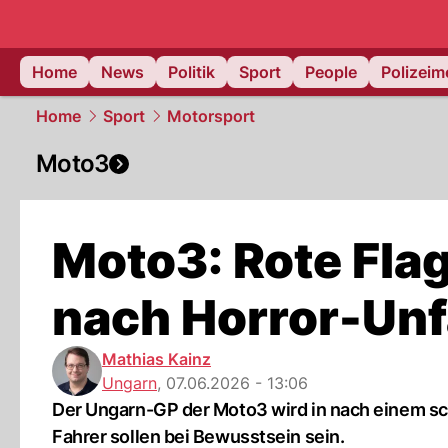
Home
News
Politik
Sport
People
Polizei
Home
Sport
Motorsport
Moto3
Moto3: Rote Fla
nach Horror-Unf
Mathias Kainz
Ungarn
,
07.06.2026 - 13:06
Der Ungarn-GP der Moto3 wird in nach einem sch
Fahrer sollen bei Bewusstsein sein.