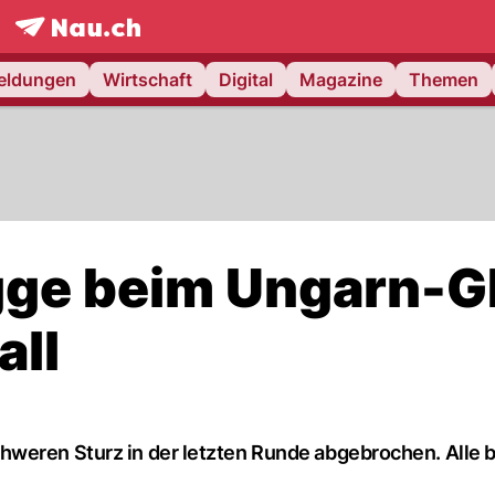
frontpage.
NAU.ch
meldungen
Wirtschaft
Digital
Magazine
Themen
gge beim Ungarn-G
all
weren Sturz in der letzten Runde abgebrochen. Alle b