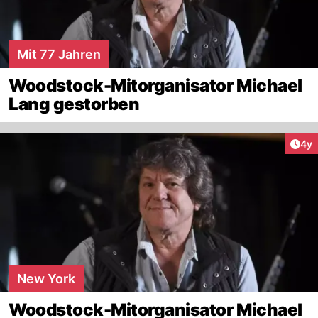
Mit 77 Jahren
Woodstock-Mitorganisator Michael
Lang gestorben
Arti
4y
New York
Woodstock-Mitorganisator Michael