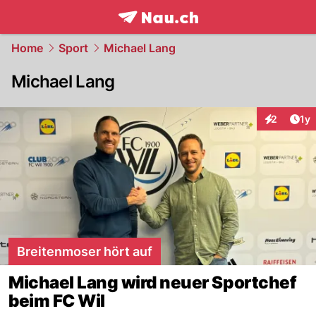
frontpage.
NAU.ch
Home
Sport
Michael Lang
Michael Lang
Art
2
1y
Interaktion
Breitenmoser hört auf
Michael Lang wird neuer Sportchef
beim FC Wil