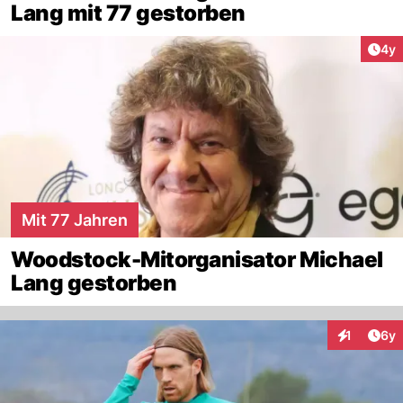
Lang mit 77 gestorben
Arti
4y
Mit 77 Jahren
Woodstock-Mitorganisator Michael
Lang gestorben
Arti
1
6y
Interaktion