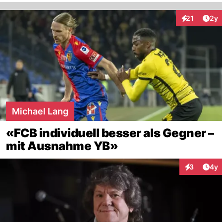
Arti
21
2y
Interaktione
Michael Lang
«FCB individuell besser als Gegner –
mit Ausnahme YB»
Arti
3
4y
Interaktion