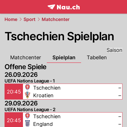
frontpage.
NAU.ch
Home
Sport
Matchcenter
Tschechien Spielplan
Saison
Matchcenter
Spielplan
Tabellen
Offene Spiele
26.09.2026
UEFA Nations League - 1
Tschechien
–
20:45
Kroatien
–
29.09.2026
UEFA Nations League - 2
Tschechien
–
20:45
England
–