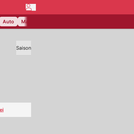
Auto
Matchcenter
Videos
Nau Plus
Lifestyle
Saison
ei