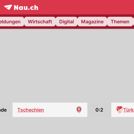
frontpage.
NAU.ch
meldungen
Wirtschaft
Digital
Magazine
Themen
nde
Tschechien
0:2
Türk