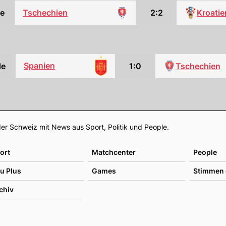
e
Tschechien
2:2
Kroatie
Spanien
de
1:0
Tschechien
Footer
er Schweiz mit News aus Sport, Politik und People.
ort
Matchcenter
People
u Plus
Games
Stimmen 
chiv