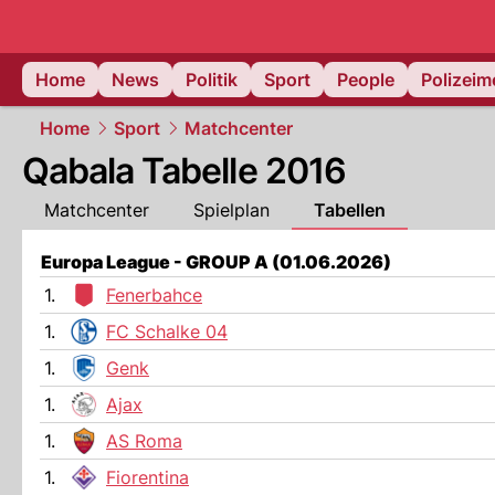
Home
News
Politik
Sport
People
Polizei
Home
Sport
Matchcenter
Qabala Tabelle 2016
Matchcenter
Spielplan
Tabellen
Europa League - GROUP A (01.06.2026)
1.
Fenerbahce
1.
FC Schalke 04
1.
Genk
1.
Ajax
1.
AS Roma
1.
Fiorentina