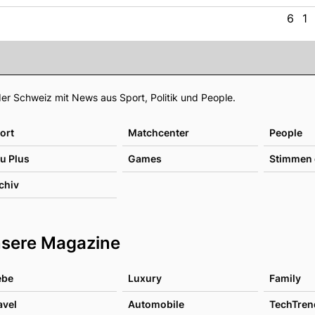
6
1
Footer
er Schweiz mit News aus Sport, Politik und People.
ort
Matchcenter
People
u Plus
Games
Stimmen 
chiv
sere Magazine
ebe
Luxury
Family
avel
Automobile
TechTren