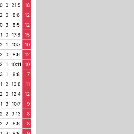
0
0
21:5
18
2
0
8:6
12
0
3
8:5
12
1
0
17:8
15
2
1
10:7
10
2
0
8:6
12
2
1
10:11
10
3
1
8:8
7
1
2
16:8
11
2
0
12:4
12
1
3
10:7
9
2
2
9:13
8
2
2
6:6
8
1
3
9:8
9