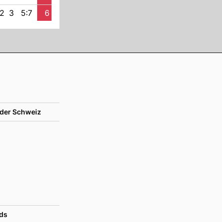
2
3
5:7
6
der Schweiz
ds