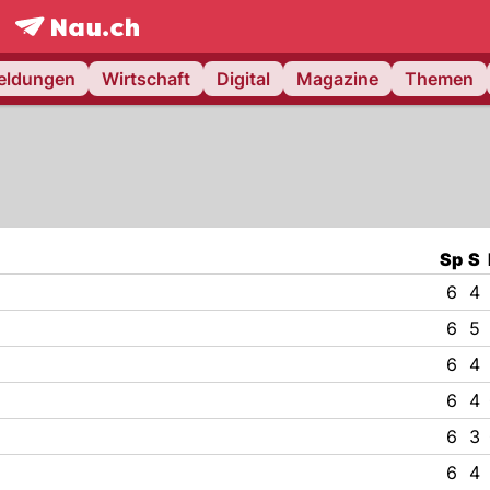
frontpage.
NAU.ch
meldungen
Wirtschaft
Digital
Magazine
Themen
Sp
S
6
4
6
5
6
4
6
4
6
3
6
4