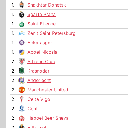
1.
Shakhtar Donetsk
1.
Sparta Praha
1.
Saint Etienne
1.
Zenit Saint Petersburg
1.
Ankaraspor
1.
Apoel Nicosia
2.
Athletic Club
2.
Krasnodar
2.
Anderlecht
2.
Manchester United
2.
Celta Vigo
2.
Gent
2.
Hapoel Beer Sheva
2.
Villarreal