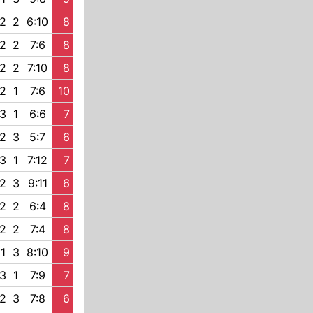
2
2
6:10
8
2
2
7:6
8
2
2
7:10
8
2
1
7:6
10
3
1
6:6
7
2
3
5:7
6
3
1
7:12
7
2
3
9:11
6
2
2
6:4
8
2
2
7:4
8
1
3
8:10
9
3
1
7:9
7
2
3
7:8
6