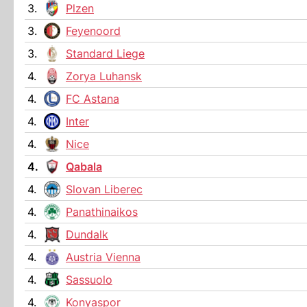
3.
Plzen
3.
Feyenoord
3.
Standard Liege
4.
Zorya Luhansk
4.
FC Astana
4.
Inter
4.
Nice
4.
Qabala
4.
Slovan Liberec
4.
Panathinaikos
4.
Dundalk
4.
Austria Vienna
4.
Sassuolo
4.
Konyaspor