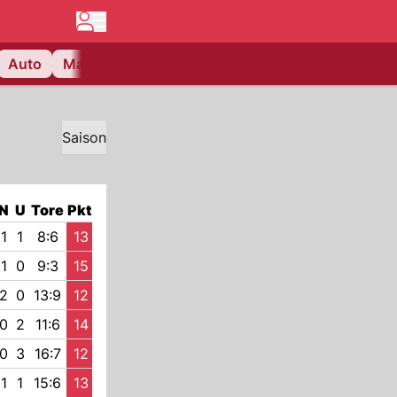
Auto
Matchcenter
Videos
Nau Plus
Lifestyle
Saison
N
U
Tore
Pkt
1
1
8:6
13
1
0
9:3
15
2
0
13:9
12
0
2
11:6
14
0
3
16:7
12
1
1
15:6
13