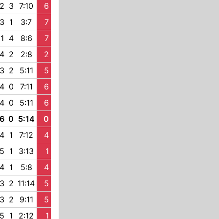
2
3
7:10
6
3
1
3:7
7
1
4
8:6
7
4
2
2:8
2
3
2
5:11
5
4
0
7:11
6
4
0
5:11
6
6
0
5:14
0
4
1
7:12
4
5
1
3:13
1
4
1
5:8
4
3
2
11:14
5
3
2
9:11
5
5
1
2:12
1