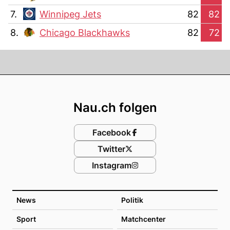
7.
Winnipeg Jets
82
82
8.
Chicago Blackhawks
82
72
Footer
Nau.ch folgen
Facebook
Twitter
Instagram
News
Politik
Sport
Matchcenter