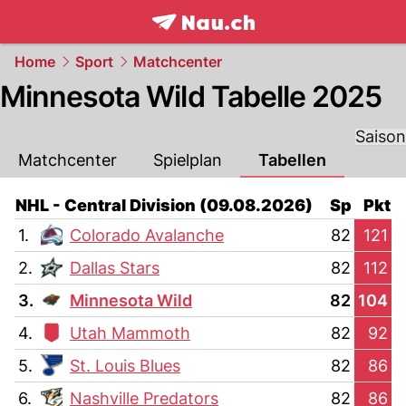
frontpage.
NAU.ch
Home
Sport
Matchcenter
Minnesota Wild Tabelle 2025
Saison
Matchcenter
Spielplan
Tabellen
NHL - Central Division (09.08.2026)
Sp
Pkt
1.
Colorado Avalanche
82
121
2.
Dallas Stars
82
112
3.
Minnesota Wild
82
104
4.
Utah Mammoth
82
92
5.
St. Louis Blues
82
86
6.
Nashville Predators
82
86