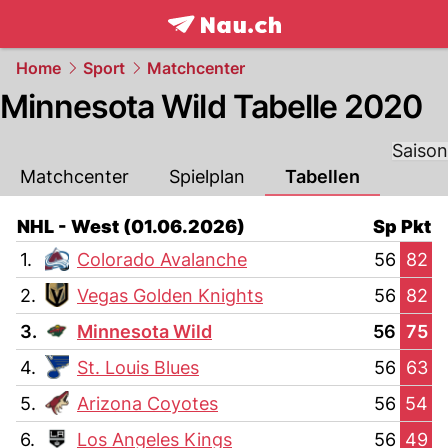
frontpage.
NAU.ch
Home
Sport
Matchcenter
Minnesota Wild Tabelle 2020
Saison
Matchcenter
Spielplan
Tabellen
NHL - West (01.06.2026)
Sp
Pkt
1.
Colorado Avalanche
56
82
2.
Vegas Golden Knights
56
82
3.
Minnesota Wild
56
75
4.
St. Louis Blues
56
63
5.
Arizona Coyotes
56
54
6.
Los Angeles Kings
56
49