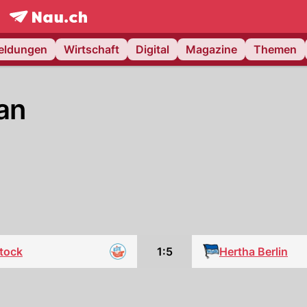
frontpage.
NAU.ch
meldungen
Wirtschaft
Digital
Magazine
Themen
an
tock
1:5
Hertha Berlin