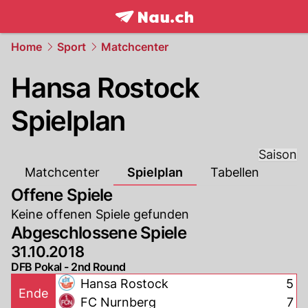
frontpage.
NAU.ch
Home
Sport
Matchcenter
Hansa Rostock
Spielplan
Saison
Matchcenter
Spielplan
Tabellen
Offene Spiele
Keine offenen Spiele gefunden
Abgeschlossene Spiele
31.10.2018
DFB Pokal - 2nd Round
Hansa Rostock
5
Ende
FC Nurnberg
7