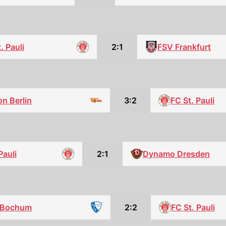
. Pauli
2:1
FSV Frankfurt
on Berlin
3:2
FC St. Pauli
Pauli
2:1
Dynamo Dresden
 Bochum
2:2
FC St. Pauli