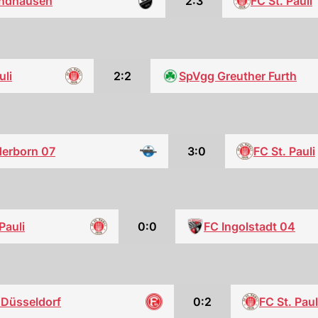
ndhausen
2:3
FC St. Pauli
uli
2:2
SpVgg Greuther Furth
erborn 07
3:0
FC St. Pauli
Pauli
0:0
FC Ingolstadt 04
 Düsseldorf
0:2
FC St. Paul