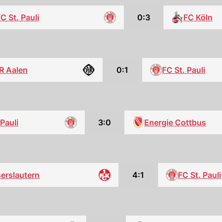
C St. Pauli
0:3
FC Köln
R Aalen
0:1
FC St. Pauli
 Pauli
3:0
Energie Cottbus
erslautern
4:1
FC St. Pauli