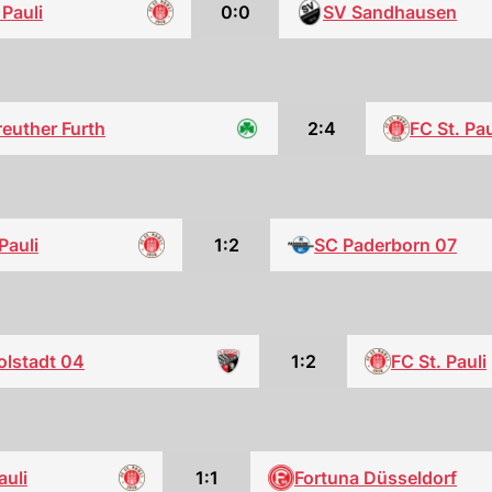
 Pauli
0:0
SV Sandhausen
euther Furth
2:4
FC St. Pau
Pauli
1:2
SC Paderborn 07
olstadt 04
1:2
FC St. Pauli
auli
1:1
Fortuna Düsseldorf