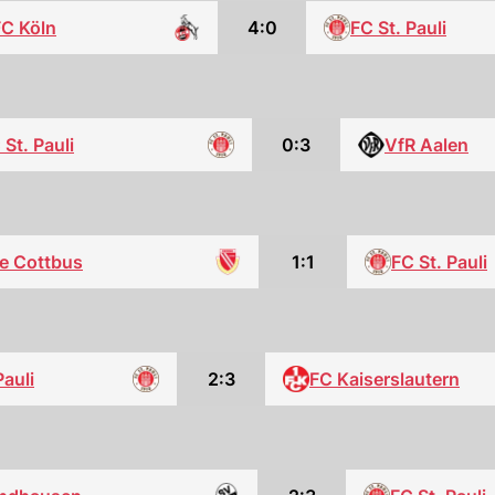
FC Köln
4:0
FC St. Pauli
 St. Pauli
0:3
VfR Aalen
e Cottbus
1:1
FC St. Pauli
Pauli
2:3
FC Kaiserslautern