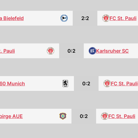
a Bielefeld
2:2
FC St. Pauli
. Pauli
0:2
Karlsruher SC
60 Munich
0:2
FC St. Pauli
birge AUE
0:2
FC St. Pauli