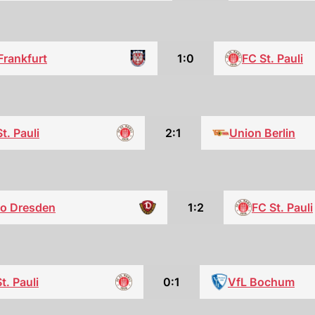
Frankfurt
1:0
FC St. Pauli
t. Pauli
2:1
Union Berlin
o Dresden
1:2
FC St. Pauli
t. Pauli
0:1
VfL Bochum