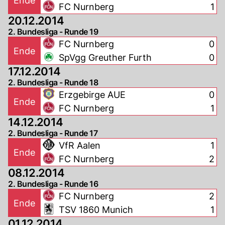
Ende
FC Nurnberg
1
20.12.2014
2. Bundesliga - Runde 19
FC Nurnberg
0
Ende
SpVgg Greuther Furth
0
17.12.2014
2. Bundesliga - Runde 18
Erzgebirge AUE
0
Ende
FC Nurnberg
1
14.12.2014
2. Bundesliga - Runde 17
VfR Aalen
1
Ende
FC Nurnberg
2
08.12.2014
2. Bundesliga - Runde 16
FC Nurnberg
2
Ende
TSV 1860 Munich
1
01.12.2014