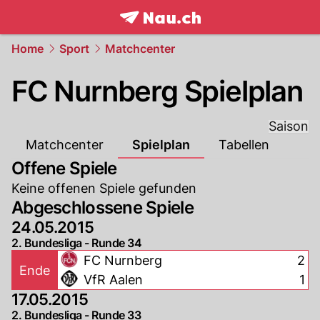
frontpage.
NAU.ch
Home
Sport
Matchcenter
FC Nurnberg Spielplan
Saison
Matchcenter
Spielplan
Tabellen
Offene Spiele
Keine offenen Spiele gefunden
Abgeschlossene Spiele
24.05.2015
2. Bundesliga - Runde 34
FC Nurnberg
2
Ende
VfR Aalen
1
17.05.2015
2. Bundesliga - Runde 33