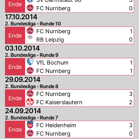
Ende
FC Nurnberg
0
17.10.2014
2. Bundesliga - Runde 10
FC Nurnberg
1
Ende
RB Leipzig
0
03.10.2014
2. Bundesliga - Runde 9
VfL Bochum
1
Ende
FC Nurnberg
1
29.09.2014
2. Bundesliga - Runde 8
FC Nurnberg
3
Ende
FC Kaiserslautern
2
24.09.2014
2. Bundesliga - Runde 7
FC Heidenheim
3
Ende
FC Nurnberg
0