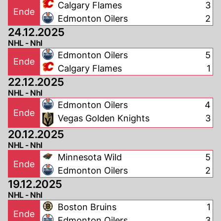
Calgary Flames
3
Ende
Edmonton Oilers
2
24.12.2025
NHL - Nhl
Edmonton Oilers
5
Ende
Calgary Flames
1
22.12.2025
NHL - Nhl
Edmonton Oilers
4
Ende
Vegas Golden Knights
3
20.12.2025
NHL - Nhl
Minnesota Wild
5
Ende
Edmonton Oilers
2
19.12.2025
NHL - Nhl
Boston Bruins
1
Ende
Edmonton Oilers
3