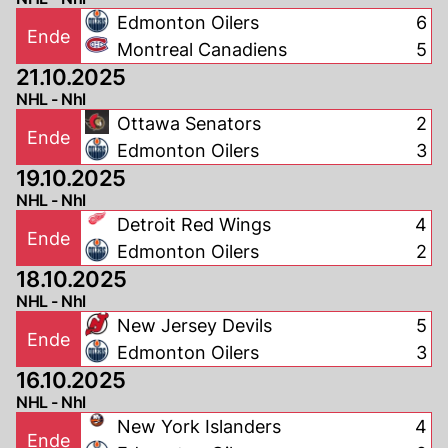
Edmonton Oilers
6
Ende
Montreal Canadiens
5
21.10.2025
NHL - Nhl
Ottawa Senators
2
Ende
Edmonton Oilers
3
19.10.2025
NHL - Nhl
Detroit Red Wings
4
Ende
Edmonton Oilers
2
18.10.2025
NHL - Nhl
New Jersey Devils
5
Ende
Edmonton Oilers
3
16.10.2025
NHL - Nhl
New York Islanders
4
Ende