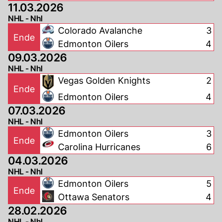
11.03.2026
NHL - Nhl
Colorado Avalanche
3
Ende
Edmonton Oilers
4
09.03.2026
NHL - Nhl
Vegas Golden Knights
2
Ende
Edmonton Oilers
4
07.03.2026
NHL - Nhl
Edmonton Oilers
3
Ende
Carolina Hurricanes
6
04.03.2026
NHL - Nhl
Edmonton Oilers
5
Ende
Ottawa Senators
4
28.02.2026
NHL - Nhl