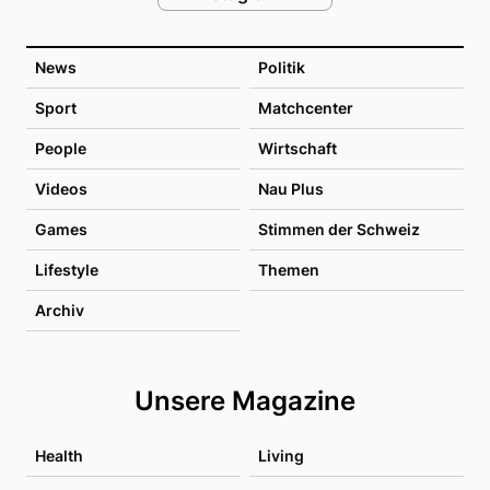
News
Politik
Sport
Matchcenter
People
Wirtschaft
Videos
Nau Plus
Games
Stimmen der Schweiz
Lifestyle
Themen
Archiv
Unsere Magazine
Health
Living