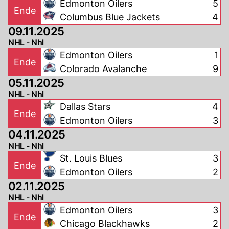
Edmonton Oilers
5
Ende
Columbus Blue Jackets
4
09.11.2025
NHL - Nhl
Edmonton Oilers
1
Ende
Colorado Avalanche
9
05.11.2025
NHL - Nhl
Dallas Stars
4
Ende
Edmonton Oilers
3
04.11.2025
NHL - Nhl
St. Louis Blues
3
Ende
Edmonton Oilers
2
02.11.2025
NHL - Nhl
Edmonton Oilers
3
Ende
Chicago Blackhawks
2