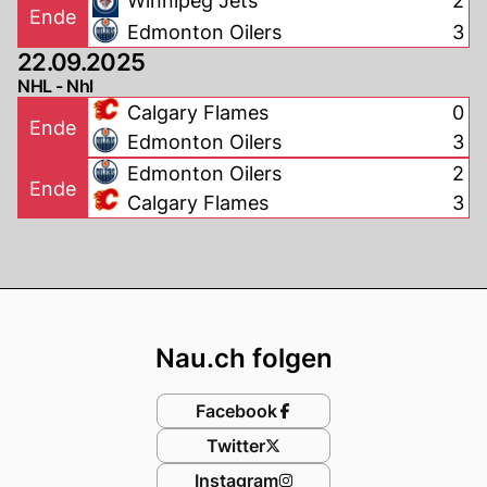
Winnipeg Jets
2
Ende
Edmonton Oilers
3
22.09.2025
NHL - Nhl
Calgary Flames
0
Ende
Edmonton Oilers
3
Edmonton Oilers
2
Ende
Calgary Flames
3
Footer
Nau.ch folgen
Facebook
Twitter
Instagram