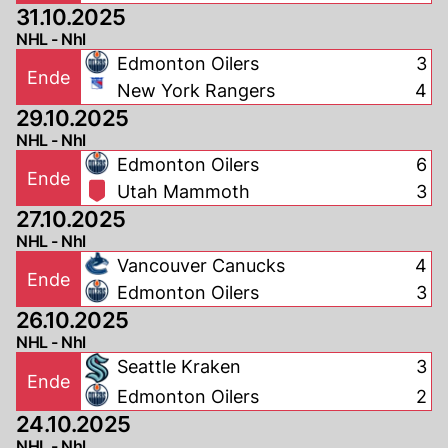
31.10.2025
NHL - Nhl
Edmonton Oilers
3
Ende
New York Rangers
4
29.10.2025
NHL - Nhl
Edmonton Oilers
6
Ende
Utah Mammoth
3
27.10.2025
NHL - Nhl
Vancouver Canucks
4
Ende
Edmonton Oilers
3
26.10.2025
NHL - Nhl
Seattle Kraken
3
Ende
Edmonton Oilers
2
24.10.2025
NHL - Nhl