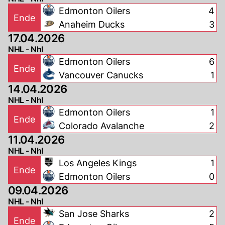
Edmonton Oilers
4
Ende
Anaheim Ducks
3
17.04.2026
NHL - Nhl
Edmonton Oilers
6
Ende
Vancouver Canucks
1
14.04.2026
NHL - Nhl
Edmonton Oilers
1
Ende
Colorado Avalanche
2
11.04.2026
NHL - Nhl
Los Angeles Kings
1
Ende
Edmonton Oilers
0
09.04.2026
NHL - Nhl
San Jose Sharks
2
Ende