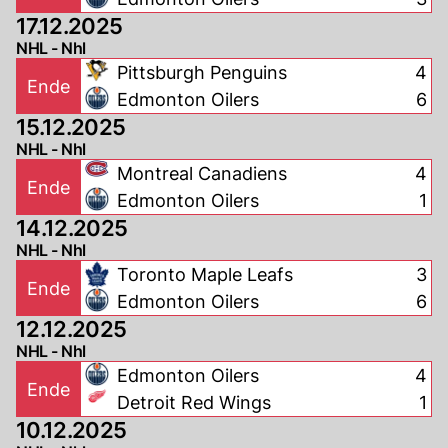
17.12.2025
NHL - Nhl
Pittsburgh Penguins
4
Ende
Edmonton Oilers
6
15.12.2025
NHL - Nhl
Montreal Canadiens
4
Ende
Edmonton Oilers
1
14.12.2025
NHL - Nhl
Toronto Maple Leafs
3
Ende
Edmonton Oilers
6
12.12.2025
NHL - Nhl
Edmonton Oilers
4
Ende
Detroit Red Wings
1
10.12.2025