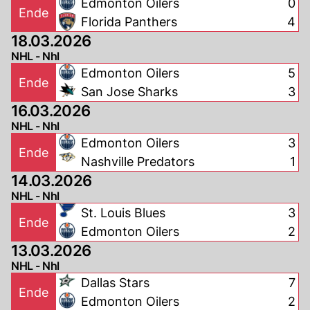
Edmonton Oilers
0
Ende
Florida Panthers
4
18.03.2026
NHL - Nhl
Edmonton Oilers
5
Ende
San Jose Sharks
3
16.03.2026
NHL - Nhl
Edmonton Oilers
3
Ende
Nashville Predators
1
14.03.2026
NHL - Nhl
St. Louis Blues
3
Ende
Edmonton Oilers
2
13.03.2026
NHL - Nhl
Dallas Stars
7
Ende
Edmonton Oilers
2