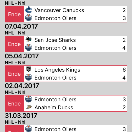
NHL - Nhl
Vancouver Canucks
2
Ende
Edmonton Oilers
3
07.04.2017
NHL - Nhl
San Jose Sharks
2
Ende
Edmonton Oilers
4
05.04.2017
NHL - Nhl
Los Angeles Kings
6
Ende
Edmonton Oilers
4
02.04.2017
NHL - Nhl
Edmonton Oilers
3
Ende
Anaheim Ducks
2
31.03.2017
NHL - Nhl
Edmonton Oilers
3