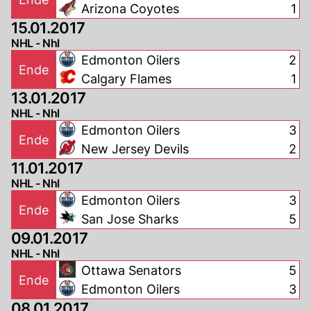
Arizona Coyotes
1
15.01.2017
NHL - Nhl
Edmonton Oilers
2
Ende
Calgary Flames
1
13.01.2017
NHL - Nhl
Edmonton Oilers
3
Ende
New Jersey Devils
2
11.01.2017
NHL - Nhl
Edmonton Oilers
3
Ende
San Jose Sharks
5
09.01.2017
NHL - Nhl
Ottawa Senators
5
Ende
Edmonton Oilers
3
08.01.2017