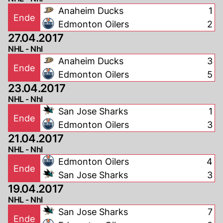
Anaheim Ducks
1
Ende
Edmonton Oilers
2
27.04.2017
NHL - Nhl
Anaheim Ducks
3
Ende
Edmonton Oilers
5
23.04.2017
NHL - Nhl
San Jose Sharks
1
Ende
Edmonton Oilers
3
21.04.2017
NHL - Nhl
Edmonton Oilers
4
Ende
San Jose Sharks
3
19.04.2017
NHL - Nhl
San Jose Sharks
7
Ende