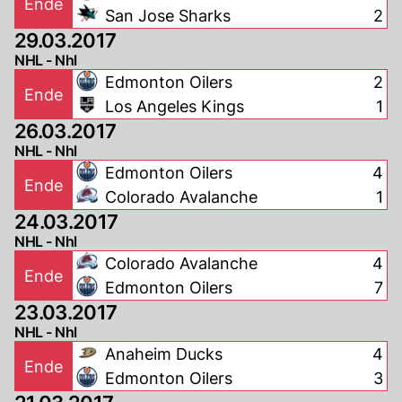
Ende
San Jose Sharks
2
29.03.2017
NHL - Nhl
Edmonton Oilers
2
Ende
Los Angeles Kings
1
26.03.2017
NHL - Nhl
Edmonton Oilers
4
Ende
Colorado Avalanche
1
24.03.2017
NHL - Nhl
Colorado Avalanche
4
Ende
Edmonton Oilers
7
23.03.2017
NHL - Nhl
Anaheim Ducks
4
Ende
Edmonton Oilers
3