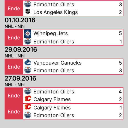
Edmonton Oilers
3
Ende
Los Angeles Kings
2
01.10.2016
NHL - Nhl
Winnipeg Jets
5
Ende
Edmonton Oilers
1
29.09.2016
NHL - Nhl
Vancouver Canucks
5
Ende
Edmonton Oilers
3
27.09.2016
NHL - Nhl
Edmonton Oilers
4
Ende
Calgary Flames
2
Calgary Flames
1
Ende
Edmonton Oilers
2