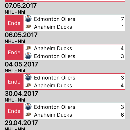
07.05.2017
NHL - Nhl
Edmonton Oilers
7
Ende
Anaheim Ducks
1
06.05.2017
NHL - Nhl
Anaheim Ducks
4
Ende
Edmonton Oilers
3
04.05.2017
NHL - Nhl
Edmonton Oilers
3
Ende
Anaheim Ducks
4
30.04.2017
NHL - Nhl
Edmonton Oilers
3
Ende
Anaheim Ducks
6
29.04.2017
NHL - Nhl