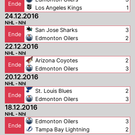
Ende
Los Angeles Kings
1
24.12.2016
NHL - Nhl
San Jose Sharks
3
Ende
Edmonton Oilers
2
22.12.2016
NHL - Nhl
Arizona Coyotes
2
Ende
Edmonton Oilers
3
20.12.2016
NHL - Nhl
St. Louis Blues
2
Ende
Edmonton Oilers
3
18.12.2016
NHL - Nhl
Edmonton Oilers
3
Ende
Tampa Bay Lightning
2