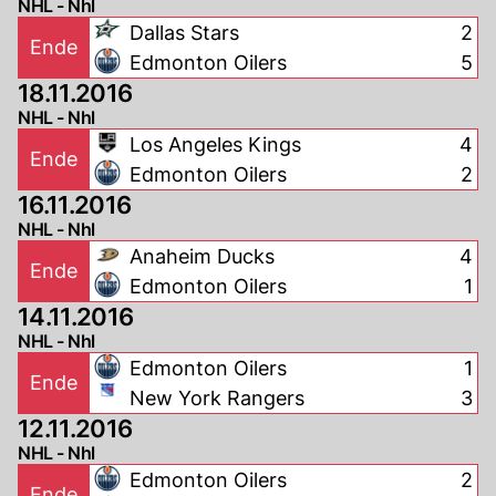
NHL - Nhl
Dallas Stars
2
Ende
Edmonton Oilers
5
18.11.2016
NHL - Nhl
Los Angeles Kings
4
Ende
Edmonton Oilers
2
16.11.2016
NHL - Nhl
Anaheim Ducks
4
Ende
Edmonton Oilers
1
14.11.2016
NHL - Nhl
Edmonton Oilers
1
Ende
New York Rangers
3
12.11.2016
NHL - Nhl
Edmonton Oilers
2
Ende