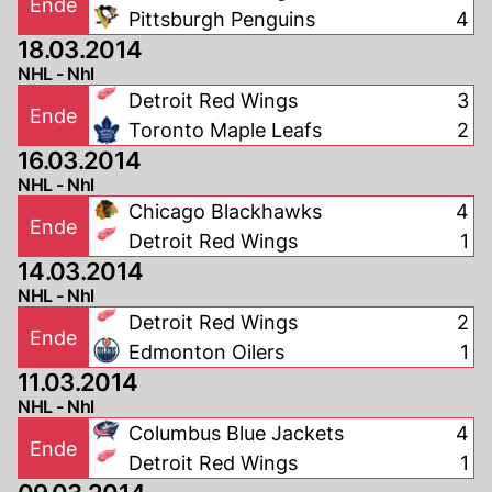
Ende
Pittsburgh Penguins
4
18.03.2014
NHL - Nhl
Detroit Red Wings
3
Ende
Toronto Maple Leafs
2
16.03.2014
NHL - Nhl
Chicago Blackhawks
4
Ende
Detroit Red Wings
1
14.03.2014
NHL - Nhl
Detroit Red Wings
2
Ende
Edmonton Oilers
1
11.03.2014
NHL - Nhl
Columbus Blue Jackets
4
Ende
Detroit Red Wings
1