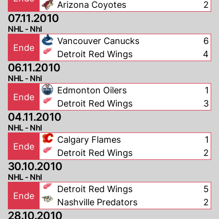
Arizona Coyotes
2
07.11.2010
NHL - Nhl
Vancouver Canucks
6
Ende
Detroit Red Wings
4
06.11.2010
NHL - Nhl
Edmonton Oilers
1
Ende
Detroit Red Wings
3
04.11.2010
NHL - Nhl
Calgary Flames
1
Ende
Detroit Red Wings
2
30.10.2010
NHL - Nhl
Detroit Red Wings
5
Ende
Nashville Predators
2
28.10.2010