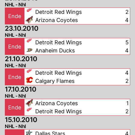
NHL - Nhl
Detroit Red Wings
2
Ende
Arizona Coyotes
4
23.10.2010
NHL - Nhl
Detroit Red Wings
5
Ende
Anaheim Ducks
4
21.10.2010
NHL - Nhl
Detroit Red Wings
4
Ende
Calgary Flames
2
17.10.2010
NHL - Nhl
Arizona Coyotes
1
Ende
Detroit Red Wings
2
15.10.2010
NHL - Nhl
Dallas Stars
4