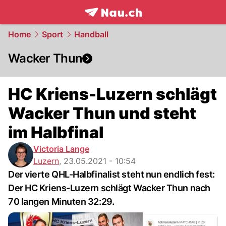
frontpage.
NAU.ch
Home
Sport
Handball
Wacker Thun
HC Kriens-Luzern schlägt
Wacker Thun und steht
im Halbfinal
Victoria Lange
Luzern
,
23.05.2021 - 10:54
Der vierte QHL-Halbfinalist steht nun endlich fest:
Der HC Kriens-Luzern schlägt Wacker Thun nach
70 langen Minuten 32:29.