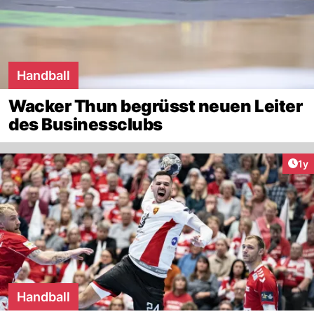
Handball
Wacker Thun begrüsst neuen Leiter
des Businessclubs
Art
1y
Handball