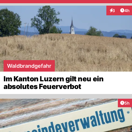
Arti
3
4h
Interaktion
Waldbrandgefahr
Im Kanton Luzern gilt neu ein
absolutes Feuerverbot
Arti
5h