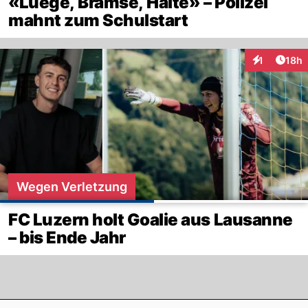
«Luege, Brämse, Halte» – Polizei
mahnt zum Schulstart
Artik
1
18h
Interaktione
Wegen Verletzung
FC Luzern holt Goalie aus Lausanne
– bis Ende Jahr