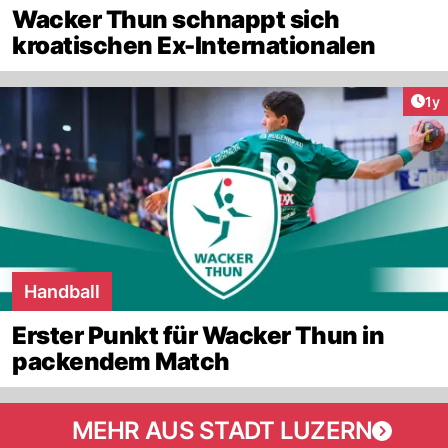
Wacker Thun schnappt sich
kroatischen Ex-Internationalen
Art
1y
Handball
Erster Punkt für Wacker Thun in
packendem Match
MEHR AUS STADT LUZERN