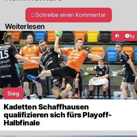
Schreibe einen Kommentar
Weiterlesen
Arti
1
5y
Interaktion
Sieg
Kadetten Schaffhausen
qualifizieren sich fürs Playoff-
Halbfinale