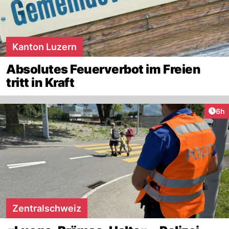
Kanton Luzern
Absolutes Feuerverbot im Freien
tritt in Kraft
Arti
6h
Zentralschweiz