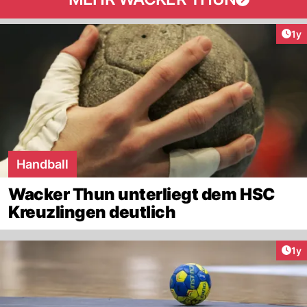
Art
1y
Handball
Wacker Thun unterliegt dem HSC
Kreuzlingen deutlich
Art
1y