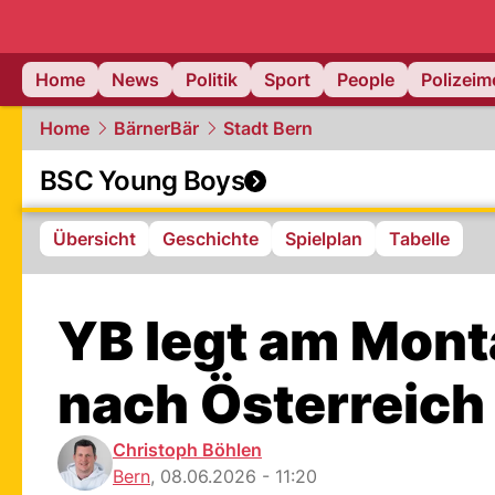
Home
News
Politik
Sport
People
Polizei
Home
BärnerBär
Stadt Bern
BSC Young Boys
Übersicht
Geschichte
Spielplan
Tabelle
YB legt am Monta
nach Österreich
Christoph Böhlen
Bern
,
08.06.2026 - 11:20