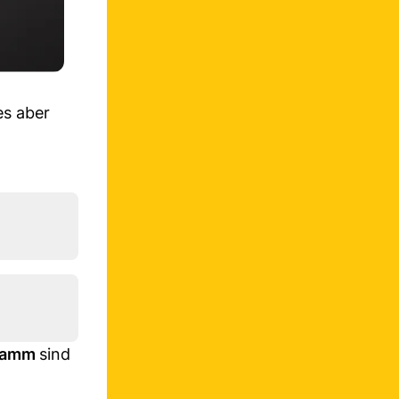
es aber
gramm
sind