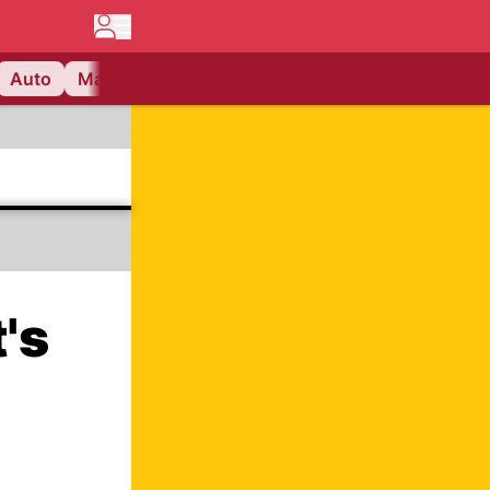
Auto
Matchcenter
Videos
Nau Plus
Lifestyle
's