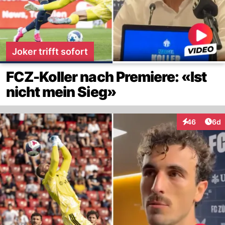
Joker trifft sofort
FCZ-Koller nach Premiere: «Ist
nicht mein Sieg»
Arti
46
6d
Interaktionen