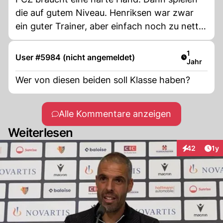
die auf gutem Niveau. Henriksen war zwar
ein guter Trainer, aber einfach noch zu nett
für diesen Verein. Hoffe trotzdem auf Lugano
oder Servette.
Artikel ver
1
User #5984 (nicht angemeldet)
Jahr
Wer von diesen beiden soll Klasse haben?
Alle Kommentare anzeigen
Weiterlesen
Art
42
1y
Interaktione