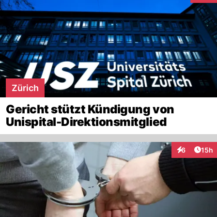
Zürich
Gericht stützt Kündigung von
Unispital-Direktionsmitglied
Artik
6
15h
Interaktione