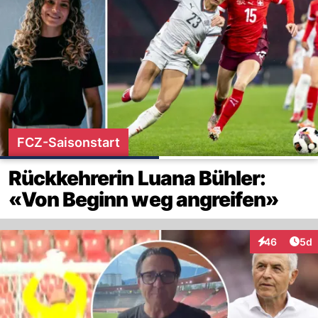
FCZ-Saisonstart
Rückkehrerin Luana Bühler:
«Von Beginn weg angreifen»
Arti
46
5d
Interaktionen