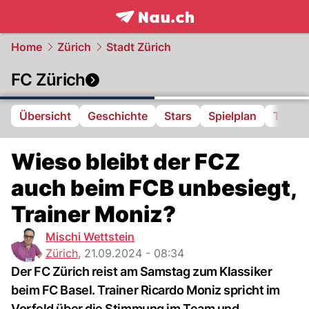
frontpage.
NAU.ch
Home
Zürich
Stadt Zürich
FC Zürich
Übersicht
Geschichte
Stars
Spielplan
Tabell
Wieso bleibt der FCZ
auch beim FCB unbesiegt,
Trainer Moniz?
Mischi Wettstein
Zürich
,
21.09.2024 - 08:34
Der FC Zürich reist am Samstag zum Klassiker
beim FC Basel. Trainer Ricardo Moniz spricht im
Vorfeld über die Stimmung im Team und