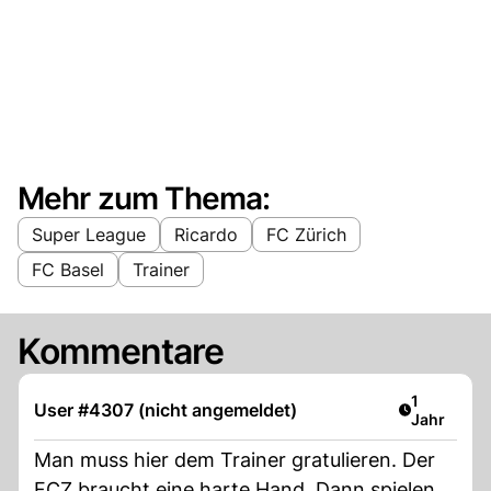
Mehr zum Thema:
Super League
Ricardo
FC Zürich
FC Basel
Trainer
Kommentare
Artikel ver
1
User #4307 (nicht angemeldet)
Jahr
Man muss hier dem Trainer gratulieren. Der
FCZ braucht eine harte Hand. Dann spielen