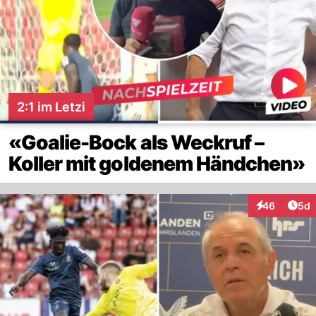
2:1 im Letzi
«Goalie-Bock als Weckruf –
Koller mit goldenem Händchen»
Arti
46
5d
Interaktionen