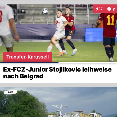
Art
27
1y
Interaktione
Transfer-Karussell
Ex-FCZ-Junior Stojilkovic leihweise
nach Belgrad