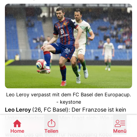
Leo Leroy verpasst mit dem FC Basel den Europacup.
- keystone
Leo Leroy
(26, FC Basel): Der Franzose ist kein
Unterschiedsspieler! Man fragt sich: Wie soll er
dem
FC Basel
helfen? Er bringt das Team nicht
Home
Teilen
Menü
weiter. Das gilt auch für Neuzugang Koba