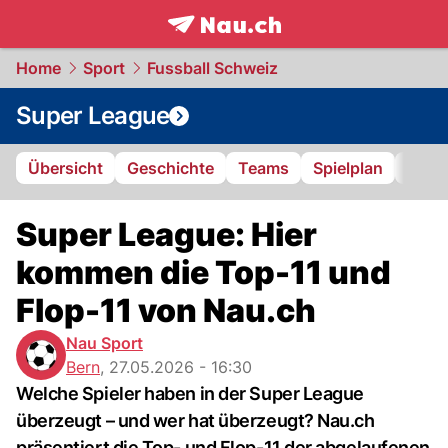
frontpage.
NAU.ch
Home
Sport
Fussball Schweiz
Super League
Übersicht
Geschichte
Teams
Spielplan
Tabel
Super League: Hier
kommen die Top-11 und
Flop-11 von Nau.ch
Nau Sport
Bern
,
27.05.2026 - 16:30
Welche Spieler haben in der Super League
überzeugt – und wer hat überzeugt? Nau.ch
präsentiert die Top- und Flop-11 der abgelaufenen