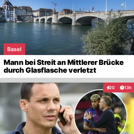
Basel
Mann bei Streit an Mittlerer Brücke
durch Glasflasche verletzt
Artik
20
13h
Interaktionen