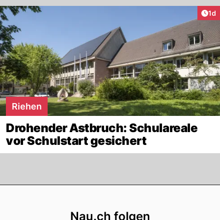
Art
1d
Riehen
Drohender Astbruch: Schulareale
vor Schulstart gesichert
Footer
Nau.ch folgen