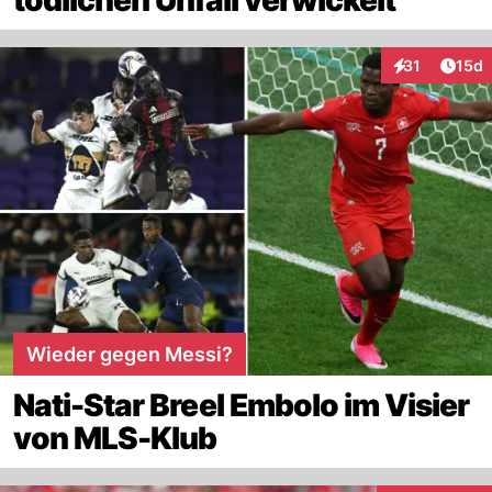
tödlichen Unfall verwickelt
Artik
31
15d
Interaktionen
Wieder gegen Messi?
Nati-Star Breel Embolo im Visier
von MLS-Klub