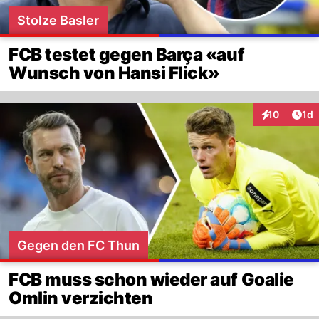
Stolze Basler
FCB testet gegen Barça «auf
Wunsch von Hansi Flick»
Art
10
1d
Interaktione
Gegen den FC Thun
FCB muss schon wieder auf Goalie
Omlin verzichten