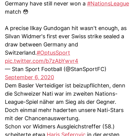
Germany have still never won a
#NationsLeague
match 😳
A precise Ilkay Gundogan hit wasn't enough, as
Silvan Widmer's first ever Swiss strike sealed a
draw between Germany and
Switzerland.
#OptusSport
pic.twitter.com/b7zAbYwvr4
— Stan Sport Football (@StanSportFC)
September 6, 2020
Dem Basler Verteidiger ist beizupflichten, denn
die Schweizer Nati war im zweiten Nations-
League-Spiel näher am Sieg als der Gegner.
Doch einmal mehr haderten unsere Nati-Stars
mit der Chancenauswertung.
Schon vor Widmers Ausgleichstreffer (58.)
scheiterte etwa
Haris Seferovic
in der ersten