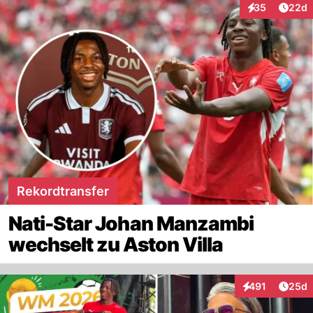
Artik
35
22d
Interaktionen
Rekordtransfer
Nati-Star Johan Manzambi
wechselt zu Aston Villa
Artik
491
25d
Interaktionen