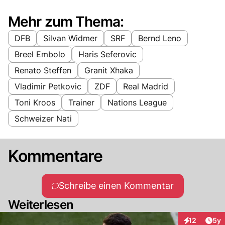
Mehr zum Thema:
DFB
Silvan Widmer
SRF
Bernd Leno
Breel Embolo
Haris Seferovic
Renato Steffen
Granit Xhaka
Vladimir Petkovic
ZDF
Real Madrid
Toni Kroos
Trainer
Nations League
Schweizer Nati
Kommentare
Schreibe einen Kommentar
Weiterlesen
Arti
12
5y
Interaktione