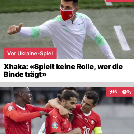
Vor Ukraine-Spiel
Xhaka: «Spielt keine Rolle, wer die
Binde trägt»
Arti
16
6y
Interaktione