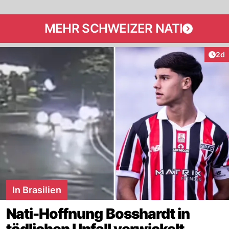
MEHR SCHWEIZER NATI
Arti
2d
In Brasilien
Nati-Hoffnung Bosshardt in