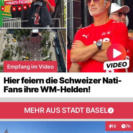
Empfang im Video
Hier feiern die Schweizer Nati-
Fans ihre WM-Helden!
MEHR AUS STADT BASEL
Arti
19
7h
Interaktione