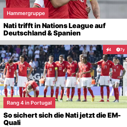
Hammergruppe
Nati trifft in Nations League auf
Deutschland & Spanien
Art
4
7y
Interaktion
Rang 4 in Portugal
So sichert sich die Nati jetzt die EM-
Quali