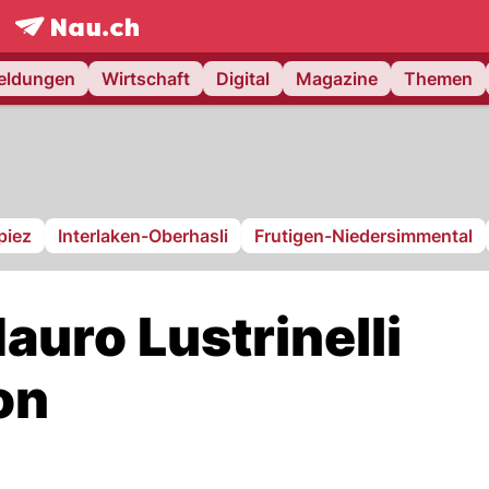
frontpage.
NAU.ch
meldungen
Wirtschaft
Digital
Magazine
Themen
piez
Interlaken-Oberhasli
Frutigen-Niedersimmental
auro Lustrinelli
on