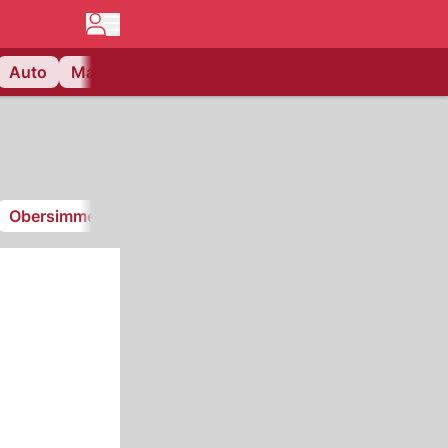
Auto
Matchcenter
Videos
Nau Plus
Lifestyle
Obersimmental-Saanenland
FC Thun Berner Oberland