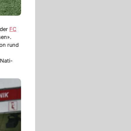
 der
FC
nen».
von rund
Nati-