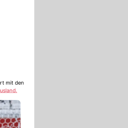
rt mit den
usland.