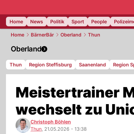
Home
News
Politik
Sport
People
Polizei
Home
BärnerBär
Oberland
Thun
Oberland
Thun
Region Steffisburg
Saanenland
Region S
Meistertrainer M
wechselt zu Uni
Christoph Böhlen
Thun
,
21.05.2026 - 13:38