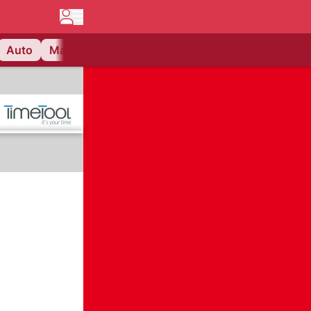
Auto
Matchcenter
Videos
Nau Plus
Lifestyle