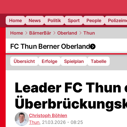
Home
News
Politik
Sport
People
Polizei
Home
BärnerBär
Oberland
Thun
FC Thun Berner Oberland
Übersicht
Erfolge
Spielplan
Tabelle
Leader FC Thun 
Überbrückungsk
Christoph Böhlen
Thun
,
21.03.2026 - 08:25