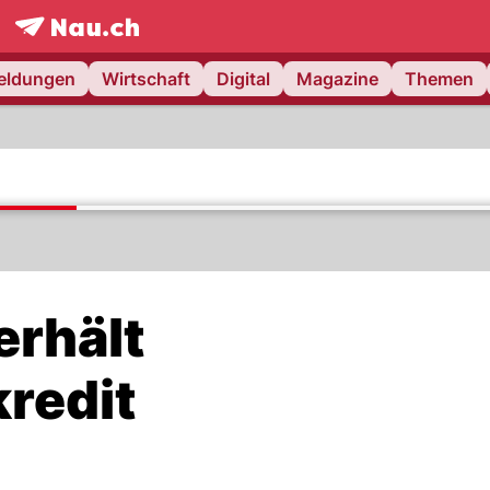
frontpage.
NAU.ch
meldungen
Wirtschaft
Digital
Magazine
Themen
erhält
redit