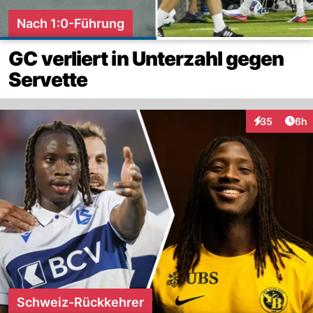
Nach 1:0-Führung
GC verliert in Unterzahl gegen
Servette
Arti
35
6h
Interaktionen
Schweiz-Rückkehrer