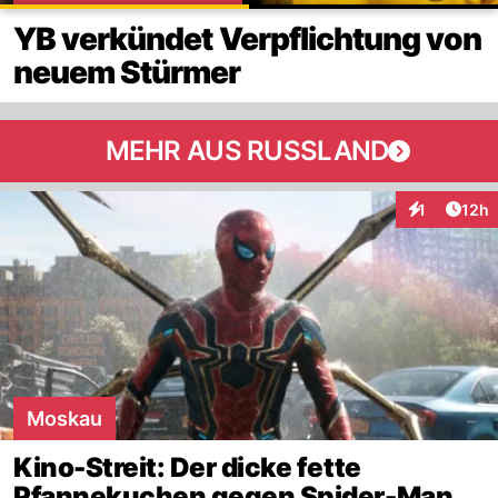
YB verkündet Verpflichtung von
neuem Stürmer
MEHR AUS RUSSLAND
Artik
1
12h
Interaktione
Moskau
Kino-Streit: Der dicke fette
Pfannekuchen gegen Spider-Man