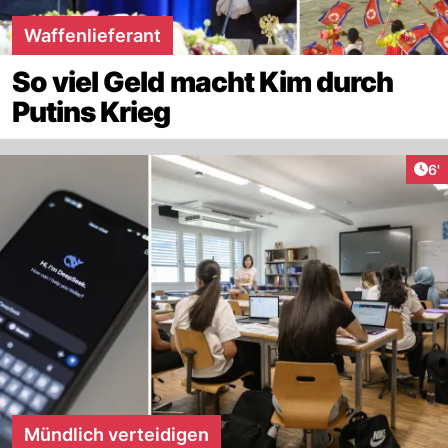
Waffenlieferant
So viel Geld macht Kim durch
Putins Krieg
Art
6'
Mündlich verteidigen