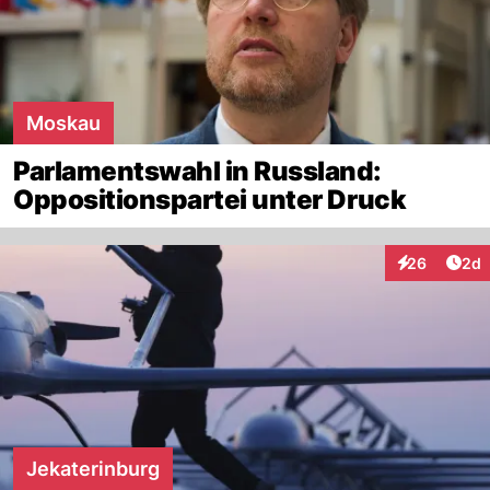
Moskau
Parlamentswahl in Russland:
Oppositionspartei unter Druck
Arti
26
2d
Interaktionen
Jekaterinburg