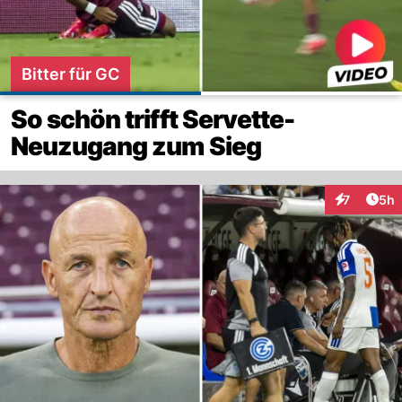
Bitter für GC
So schön trifft Servette-
Neuzugang zum Sieg
Arti
7
5h
Interaktion