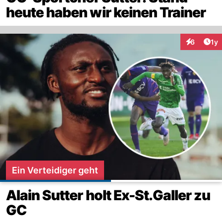
heute haben wir keinen Trainer
Art
6
1y
Interaktion
Ein Verteidiger geht
Alain Sutter holt Ex-St.Galler zu
GC