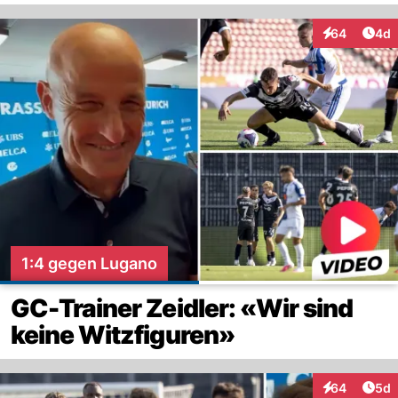
Arti
64
4d
Interaktionen
1:4 gegen Lugano
GC-Trainer Zeidler: «Wir sind
keine Witzfiguren»
Arti
64
5d
Interaktionen