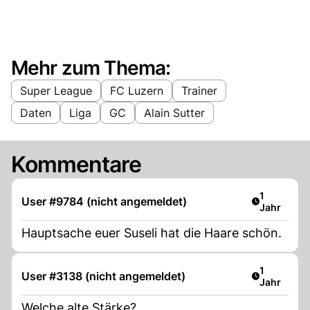
Mehr zum Thema:
Super League
FC Luzern
Trainer
Daten
Liga
GC
Alain Sutter
Kommentare
Artikel ver
1
User #9784 (nicht angemeldet)
Jahr
Hauptsache euer Suseli hat die Haare schön.
Artikel ver
1
User #3138 (nicht angemeldet)
Jahr
Welche alte Stärke?