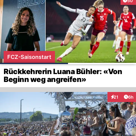
Arti
50'
FCZ-Saisonstart
Rückkehrerin Luana Bühler: «Von
Beginn weg angreifen»
Arti
21
6h
Interaktione