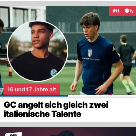
Art
11
1y
Interaktione
16 und 17 Jahre alt
GC angelt sich gleich zwei
italienische Talente