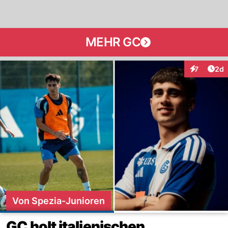
MEHR GC
Arti
7
2d
Interaktion
Von Spezia-Junioren
GC holt italienischen