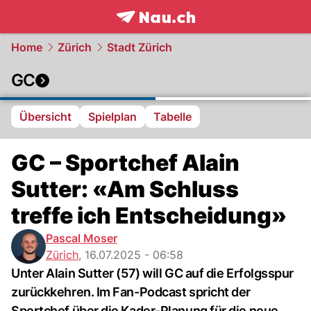
frontpage.
NAU.ch
Home
Zürich
Stadt Zürich
GC
Übersicht
Spielplan
Tabelle
GC – Sportchef Alain
Sutter: «Am Schluss
treffe ich Entscheidung»
Pascal Moser
Zürich
,
16.07.2025 - 06:58
Unter Alain Sutter (57) will GC auf die Erfolgsspur
zurückkehren. Im Fan-Podcast spricht der
Sportchef über die Kader-Planung für die neue