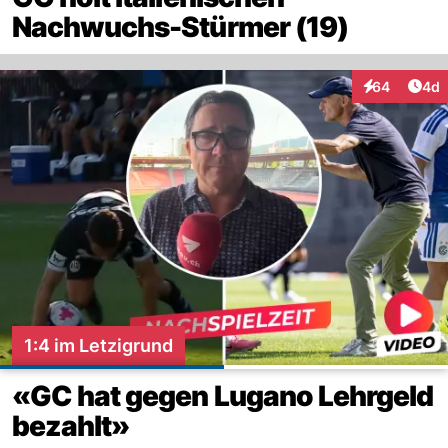
Nachwuchs-Stürmer (19)
Arti
64
4d
Interaktionen
1:4 im Letzigrund
«GC hat gegen Lugano Lehrgeld
bezahlt»