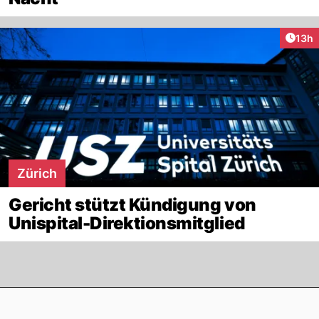
Artik
13h
Zürich
Gericht stützt Kündigung von
Unispital-Direktionsmitglied
Footer