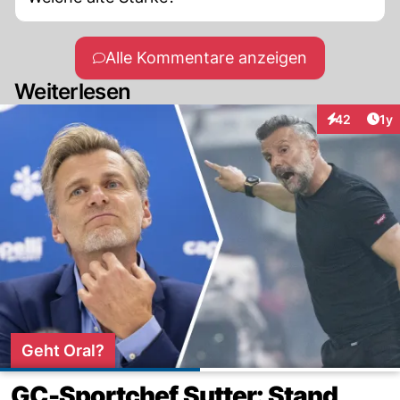
Alle Kommentare anzeigen
Weiterlesen
Art
42
1y
Interaktione
Geht Oral?
GC-Sportchef Sutter: Stand