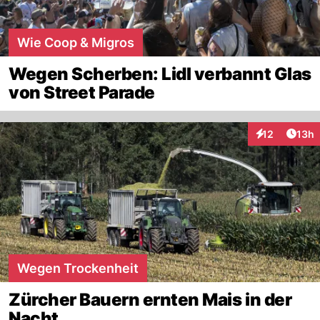
Wie Coop & Migros
Wegen Scherben: Lidl verbannt Glas
von Street Parade
Artik
12
13h
Interaktionen
Wegen Trockenheit
Zürcher Bauern ernten Mais in der
Nacht