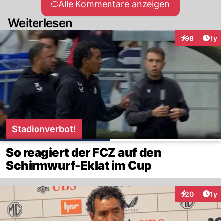
Alle Kommentare anzeigen
Weiterlesen
Art
98
1y
Interaktione
Stadionverbot!
So reagiert der FCZ auf den
Schirmwurf-Eklat im Cup
Art
20
1y
Interaktione