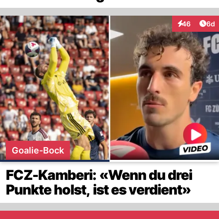
Arti
46
6d
Interaktionen
Goalie-Bock
FCZ-Kamberi: «Wenn du drei
Punkte holst, ist es verdient»