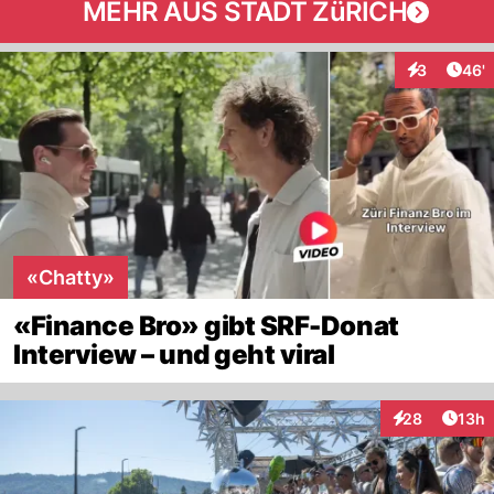
MEHR AUS STADT ZüRICH
Arti
3
46'
Interaktione
«Chatty»
«Finance Bro» gibt SRF-Donat
Interview – und geht viral
Artik
28
13h
Interaktionen