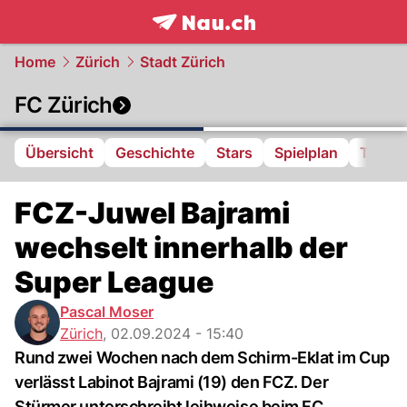
frontpage.
NAU.ch
Home
Zürich
Stadt Zürich
FC Zürich
Übersicht
Geschichte
Stars
Spielplan
Tabell
FCZ-Juwel Bajrami
wechselt innerhalb der
Super League
Pascal Moser
Zürich
,
02.09.2024 - 15:40
Rund zwei Wochen nach dem Schirm-Eklat im Cup
verlässt Labinot Bajrami (19) den FCZ. Der
Stürmer unterschreibt leihweise beim FC