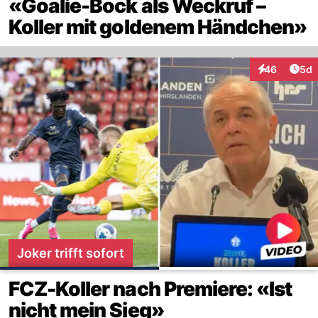
«Goalie-Bock als Weckruf –
Koller mit goldenem Händchen»
Arti
46
5d
Interaktionen
Joker trifft sofort
FCZ-Koller nach Premiere: «Ist
nicht mein Sieg»