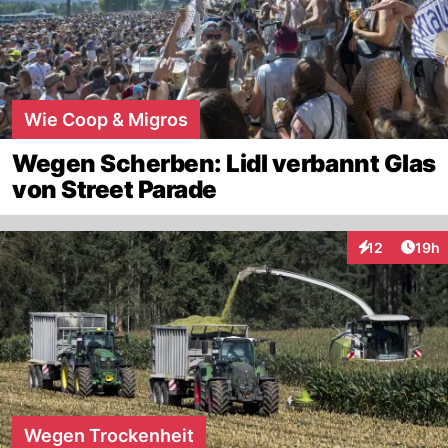
Wie Coop & Migros
Wegen Scherben: Lidl verbannt Glas
von Street Parade
Artik
12
19h
Interaktionen
Wegen Trockenheit