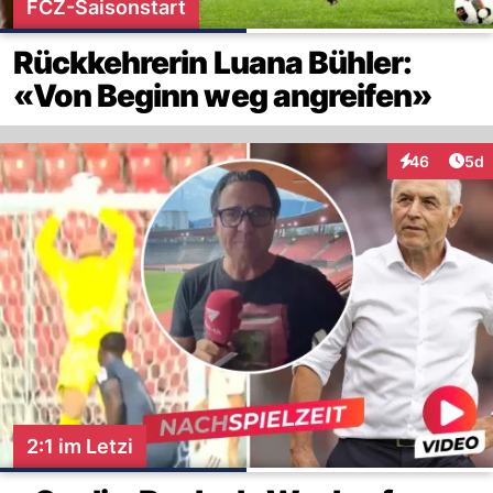
FCZ-Saisonstart
Rückkehrerin Luana Bühler:
«Von Beginn weg angreifen»
Arti
46
5d
Interaktionen
2:1 im Letzi