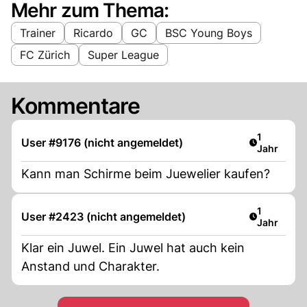
Mehr zum Thema:
Trainer
Ricardo
GC
BSC Young Boys
FC Zürich
Super League
Kommentare
Artikel ver
1
User #9176 (nicht angemeldet)
Jahr
Kann man Schirme beim Juewelier kaufen?
Artikel ver
1
User #2423 (nicht angemeldet)
Jahr
Klar ein Juwel. Ein Juwel hat auch kein
Anstand und Charakter.