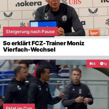
Steigerung nach Pause
So erklärt FCZ-Trainer Moniz
Vierfach-Wechsel
Art
65
1y
Interaktione
Eklat im Cup