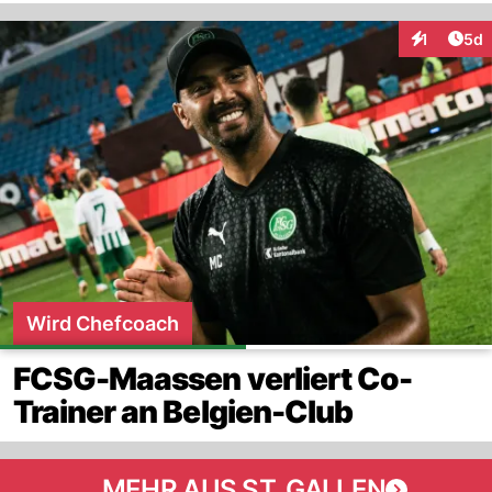
Arti
1
5d
Interaktion
Wird Chefcoach
FCSG-Maassen verliert Co-
Trainer an Belgien-Club
MEHR AUS ST. GALLEN