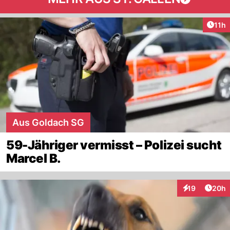
Artik
11h
Aus Goldach SG
59-Jähriger vermisst – Polizei sucht
Marcel B.
Artik
19
20h
Interaktionen