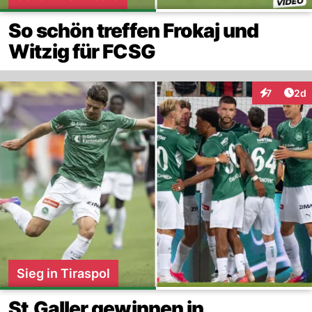
So schön treffen Frokaj und
Witzig für FCSG
Arti
7
2d
Interaktion
Sieg in Tiraspol
St.Galler gewinnen in