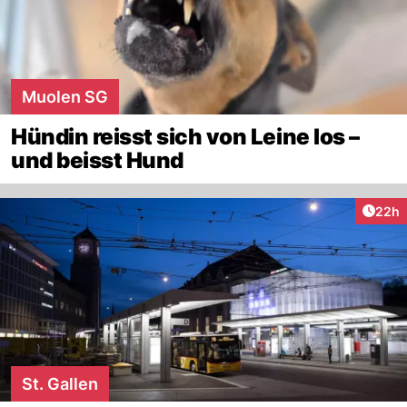
Muolen SG
Hündin reisst sich von Leine los –
und beisst Hund
Artik
22h
St. Gallen