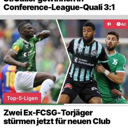
Conference-League-Quali 3:1
Arti
1
4d
Interaktion
Top-5-Ligen
Zwei Ex-FCSG-Torjäger
stürmen jetzt für neuen Club