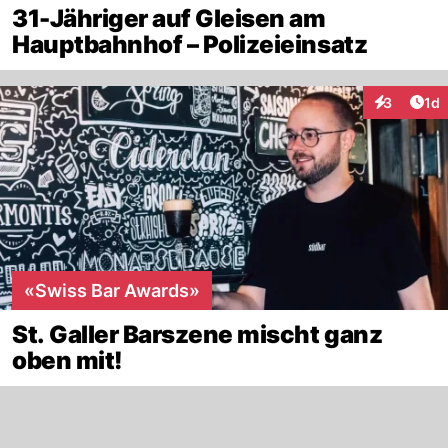
31-Jähriger auf Gleisen am
Hauptbahnhof – Polizeieinsatz
Art
3
1d
Interaktion
«Swiss Bar Awards»
St. Galler Barszene mischt ganz
oben mit!