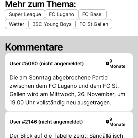
Mehr zum Thema:
Super League
FC Lugano
FC Basel
Wetter
BSC Young Boys
FC St.Gallen
Kommentare
Artikel veröff
9
User #5060 (nicht angemeldet)
Monate
Die am Sonntag abgebrochene Partie
zwischen dem FC Lugano und dem FC St.
Gallen wird am Mittwoch, 26. November, um
19.00 Uhr vollständig neu ausgetragen.
Artikel veröff
9
User #2146 (nicht angemeldet)
Monate
Der Blick auf die Tabelle zeigt: Sängällä isch