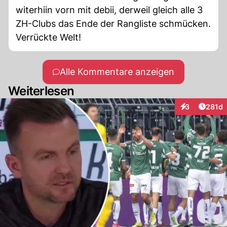
witerhiin vorn mit debii, derweil gleich alle 3
ZH-Clubs das Ende der Rangliste schmücken.
Verrückte Welt!
Alle Kommentare anzeigen
Weiterlesen
Artike
3
281d
Interaktionen