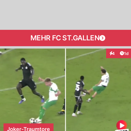
MEHR FC ST.GALLEN
Art
4
1d
Interaktion
Joker-Traumtore