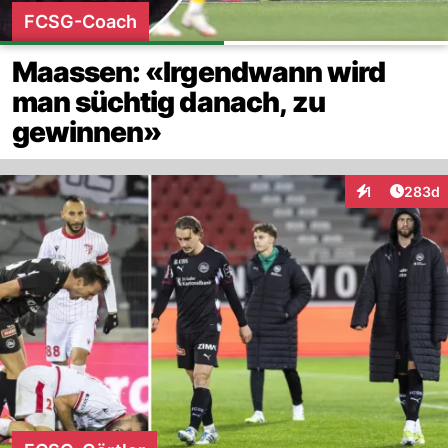
FCSG-Coach
Maassen: «Irgendwann wird
man süchtig danach, zu
gewinnen»
Artikel
1
283d
Interaktionen