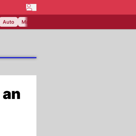
Auto
Matchcenter
Videos
Nau Plus
Lifestyle
 an