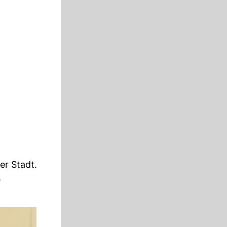
er Stadt.
s