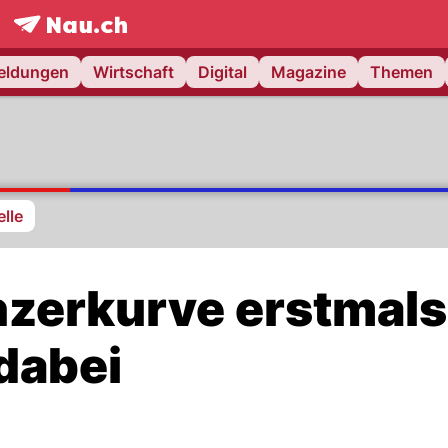
frontpage.
NAU.ch
meldungen
Wirtschaft
Digital
Magazine
Themen
lle
nzerkurve erstmals
dabei