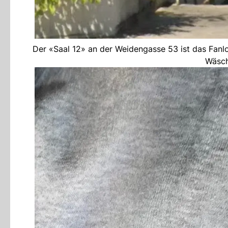
Der «Saal 12» an der Weidengasse 53 ist das Fanlo
Wäsch