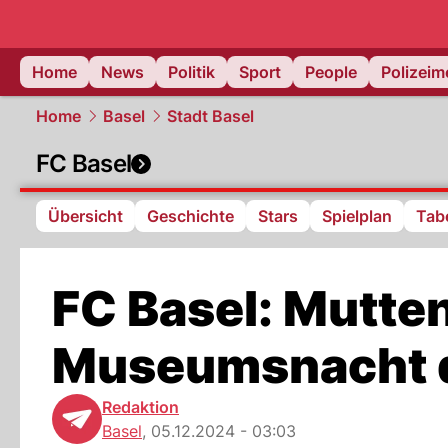
Home
News
Politik
Sport
People
Polizei
Home
Basel
Stadt Basel
FC Basel
Übersicht
Geschichte
Stars
Spielplan
Tabe
FC Basel: Mutte
Museumsnacht 
Redaktion
Basel
,
05.12.2024 - 03:03