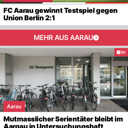
FC Aarau gewinnt Testspiel gegen
Union Berlin 2:1
MEHR AUS AARAU
Arti
3h
Aarau
Mutmasslicher Serientäter bleibt im
Aargau in Untersuchungshaft