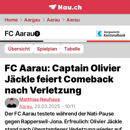
frontpage.
NAU.ch
Home
Aargau
Aarau
Aarau
FC Aarau
Übersicht
Spielplan
Tabelle
FC Aarau: Captain Olivier
Jäckle feiert Comeback
nach Verletzung
Matthias Neuhaus
Aarau
,
20.03.2025 - 10:11
Der FC Aarau testete während der Nati-Pause
gegen Rapperswil-Jona. Erfreulich: Olivier Jäckle
stand nach überstandener Verletzung wieder auf