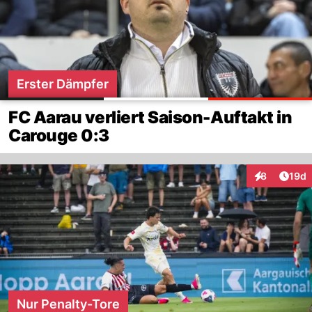
Erster Dämpfer
FC Aarau verliert Saison-Auftakt in
Carouge 0:3
Artik
8
19d
Interaktione
Nur Penalty-Tore