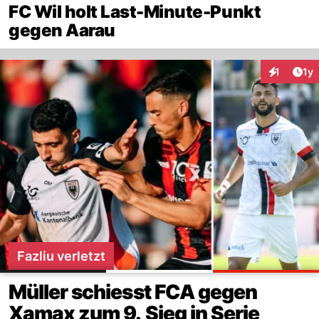
FC Wil holt Last-Minute-Punkt
gegen Aarau
Art
1
1y
Interaktion
Fazliu verletzt
Müller schiesst FCA gegen
Xamax zum 9. Sieg in Serie