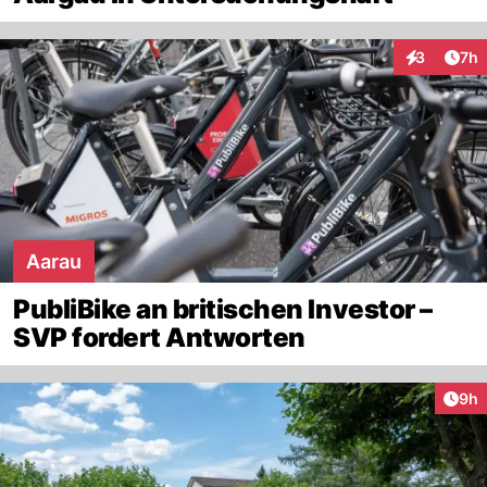
Arti
3
7h
Interaktion
Aarau
PubliBike an britischen Investor –
SVP fordert Antworten
Arti
9h