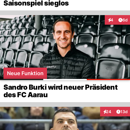
Saisonspiel sieglos
Arti
4
6d
Interaktion
Neue Funktion
Sandro Burki wird neuer Präsident
des FC Aarau
Artik
24
13d
Interaktionen