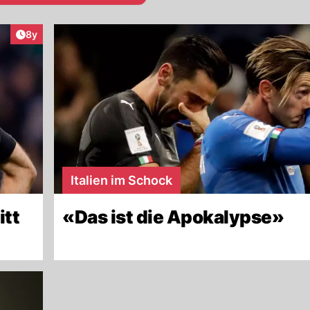
Artikel veröffentlicht:
8y
Italien im Schock
itt
«Das ist die Apokalypse»