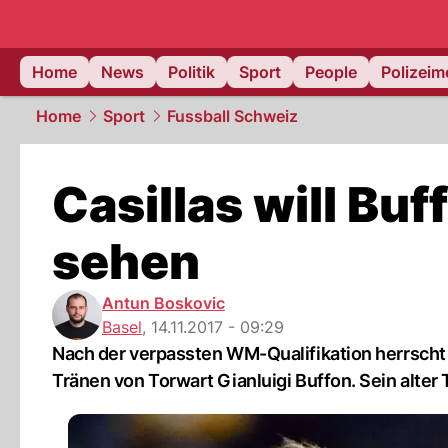
Home
News
Politik
Sport
People
Polizei
Home
Sport
Fussball Schweiz
Casillas will Bu
sehen
Antun Boskovic
Basel
,
14.11.2017 - 09:29
Nach der verpassten WM-Qualifikation herrscht 
Tränen von Torwart Gianluigi Buffon. Sein alter To