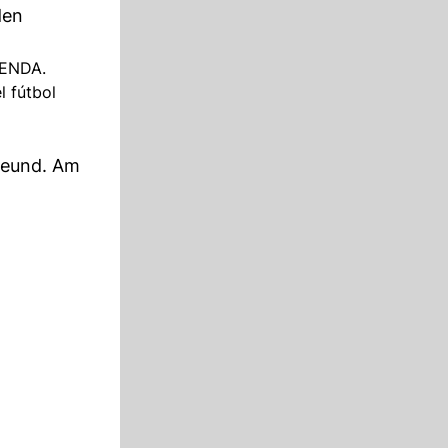
den
YENDA.
l fútbol
Freund. Am