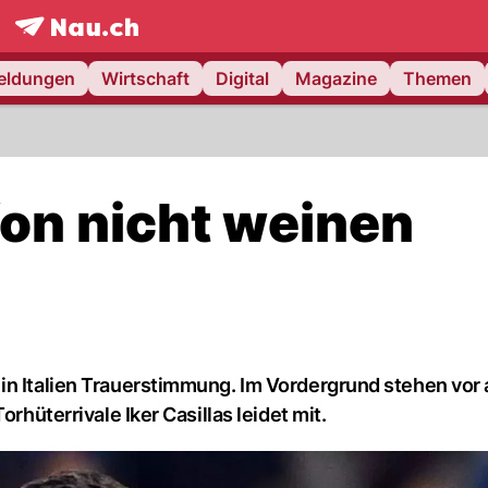
frontpage.
NAU.ch
meldungen
Wirtschaft
Digital
Magazine
Themen
ffon nicht weinen
in Italien Trauerstimmung. Im Vordergrund stehen vor 
rhüterrivale Iker Casillas leidet mit.