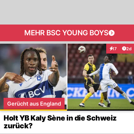
MEHR BSC YOUNG BOYS
Arti
17
2d
Interaktione
Gerücht aus England
Holt YB Kaly Sène in die Schweiz
zurück?