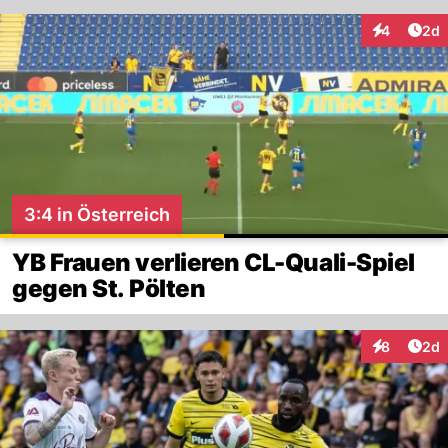
Arti
4
2d
Interaktion
3:4 in Österreich
YB Frauen verlieren CL-Quali-Spiel
gegen St. Pölten
Arti
8
2d
Interaktion