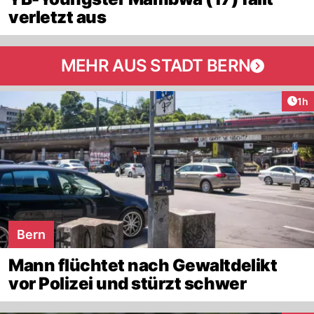
verletzt aus
MEHR AUS STADT BERN
Art
1h
Bern
Mann flüchtet nach Gewaltdelikt
vor Polizei und stürzt schwer