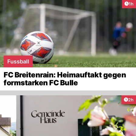
Art
1h
Fussball
FC Breitenrain: Heimauftakt gegen
formstarken FC Bulle
Arti
2h