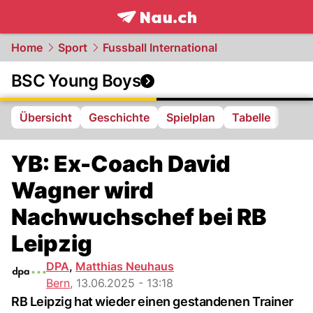
frontpage.
NAU.ch
Home
Sport
Fussball International
BSC Young Boys
Übersicht
Geschichte
Spielplan
Tabelle
YB: Ex-Coach David
Wagner wird
Nachwuchschef bei RB
Leipzig
DPA
,
Matthias Neuhaus
Bern
,
13.06.2025 - 13:18
RB Leipzig hat wieder einen gestandenen Trainer