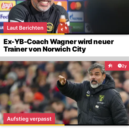
Laut Berichten
Ex-YB-Coach Wagner wird neuer
Trainer von Norwich City
Arti
1
2y
Interaktion
Aufstieg verpasst