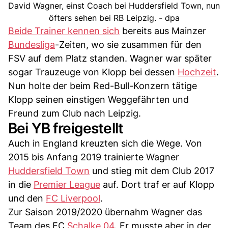
David Wagner, einst Coach bei Huddersfield Town, nun
öfters sehen bei RB Leipzig. - dpa
Beide Trainer kennen sich
bereits aus Mainzer
Bundesliga
-Zeiten, wo sie zusammen für den
FSV auf dem Platz standen. Wagner war später
sogar Trauzeuge von Klopp bei dessen
Hochzeit
.
Nun holte der beim Red-Bull-Konzern tätige
Klopp seinen einstigen Weggefährten und
Freund zum Club nach Leipzig.
Bei YB freigestellt
Auch in England kreuzten sich die Wege. Von
2015 bis Anfang 2019 trainierte Wagner
Huddersfield Town
und stieg mit dem Club 2017
in die
Premier League
auf. Dort traf er auf Klopp
und den
FC Liverpool
.
Zur Saison 2019/2020 übernahm Wagner das
Team des FC
Schalke 04
. Er musste aber in der