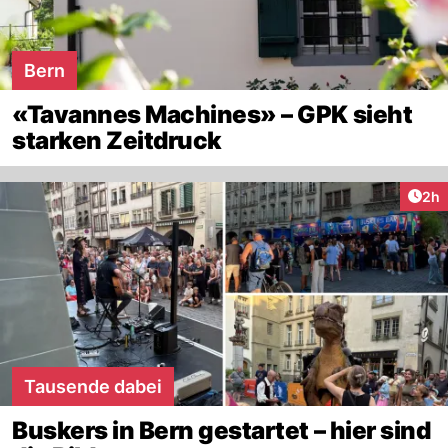
Bern
«Tavannes Machines» – GPK sieht
starken Zeitdruck
Arti
2h
Tausende dabei
Buskers in Bern gestartet – hier sind