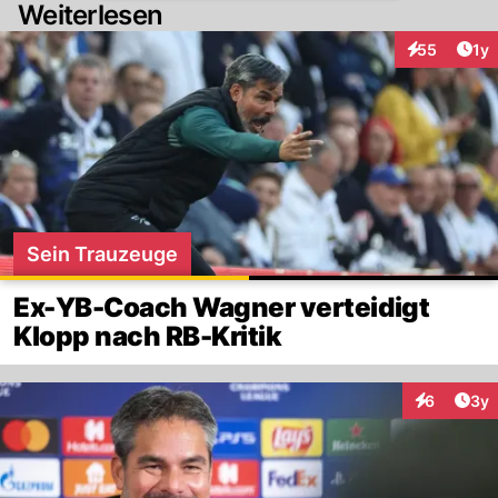
Weiterlesen
Art
55
1y
Interaktione
Sein Trauzeuge
Ex-YB-Coach Wagner verteidigt
Klopp nach RB-Kritik
Arti
6
3y
Interaktion