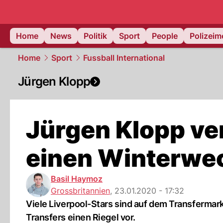
Home
News
Politik
Sport
People
Polizei
Home
Sport
Fussball International
Jürgen Klopp
Jürgen Klopp ver
einen Winterwe
Basil Haymoz
Grossbritannien
,
23.01.2020 - 17:32
Viele Liverpool-Stars sind auf dem Transfermar
Transfers einen Riegel vor.