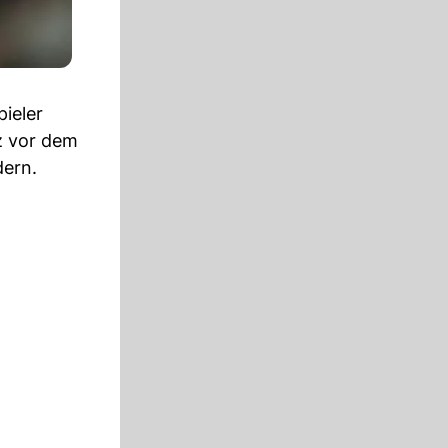
ieler
z vor dem
dern.