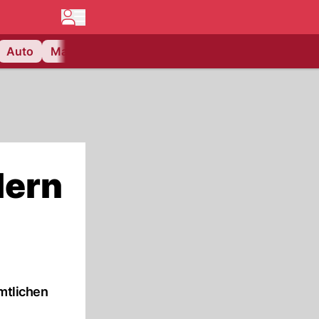
Auto
Matchcenter
Videos
Nau Plus
Lifestyle
lern
mtlichen