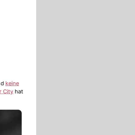
und
keine
 City
hat