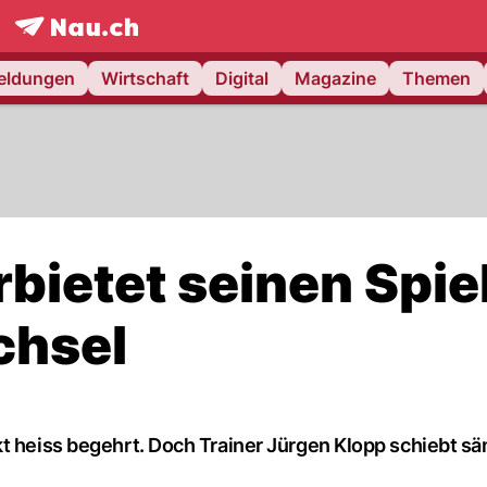
frontpage.
NAU.ch
meldungen
Wirtschaft
Digital
Magazine
Themen
bietet seinen Spie
chsel
kt heiss begehrt. Doch Trainer Jürgen Klopp schiebt sä