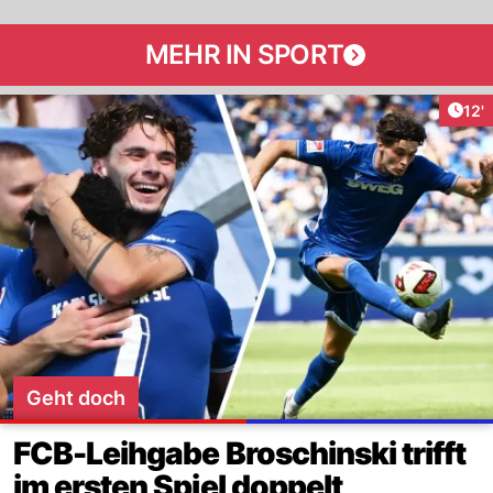
MEHR IN SPORT
Arti
12'
Geht doch
FCB-Leihgabe Broschinski trifft
im ersten Spiel doppelt