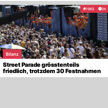
Arti
1'063
2h
Interaktionen
Bilanz
Street Parade grösstenteils
friedlich, trotzdem 30 Festnahmen