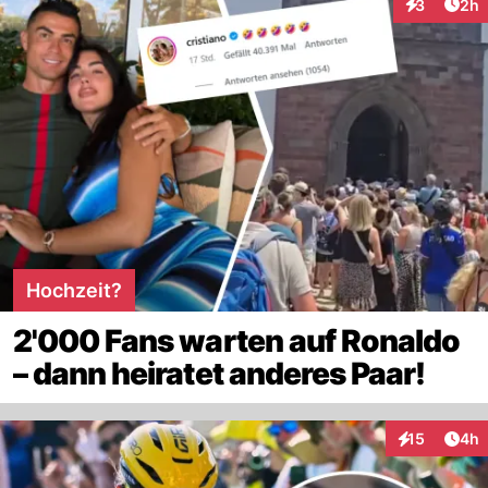
Arti
3
2h
Interaktion
Hochzeit?
2'000 Fans warten auf Ronaldo
– dann heiratet anderes Paar!
Arti
15
4h
Interaktione