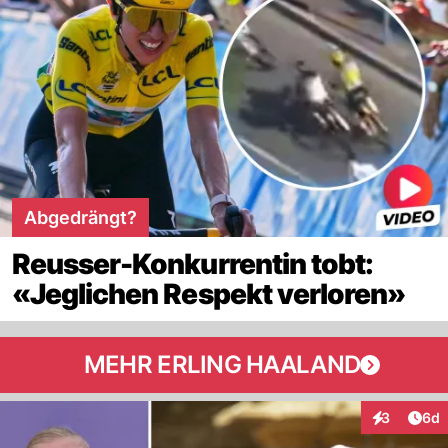
Abgedrängt?
Reusser-Konkurrentin tobt:
«Jeglichen Respekt verloren»
MEHR ERLING HAALAND
Arti
3
6d
Interaktion