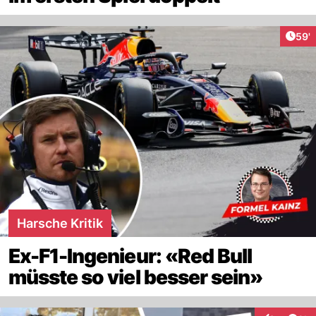
Arti
59'
Harsche Kritik
Ex-F1-Ingenieur: «Red Bull
müsste so viel besser sein»