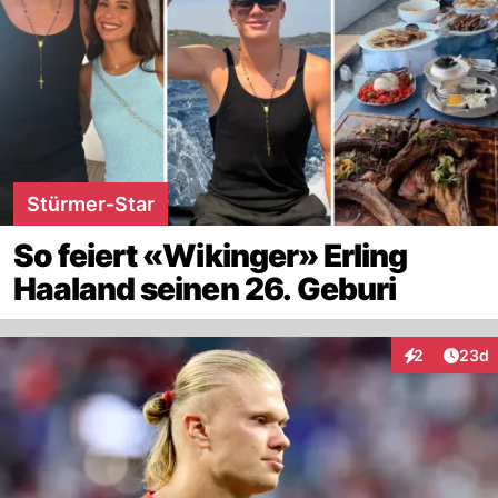
Stürmer-Star
So feiert «Wikinger» Erling
Haaland seinen 26. Geburi
Artik
2
23d
Interaktionen