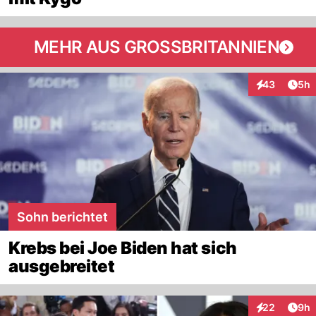
MEHR AUS GROSSBRITANNIEN
Arti
43
5h
Interaktionen
Sohn berichtet
Krebs bei Joe Biden hat sich
ausgebreitet
Arti
22
9h
Interaktionen