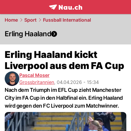
frontpage.
NAU.ch
Home
Sport
Fussball International
Erling Haaland
Erling Haaland kickt
Liverpool aus dem FA Cup
Pascal Moser
Grossbritannien
,
04.04.2026 - 15:34
Nach dem Triumph im EFL Cup zieht Manchester
City im FA Cup in den Halbfinal ein. Erling Haaland
wird gegen den FC Liverpool zum Matchwinner.