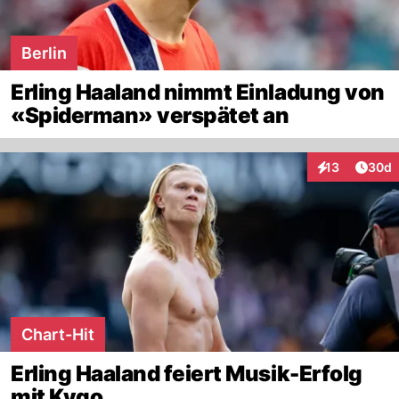
Berlin
Erling Haaland nimmt Einladung von
«Spiderman» verspätet an
Artik
13
30d
Interaktionen
Chart-Hit
Erling Haaland feiert Musik-Erfolg
mit Kygo