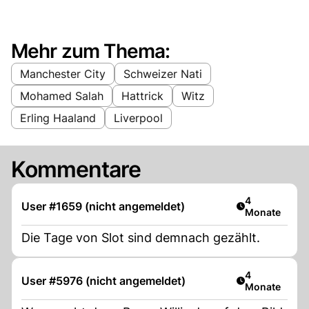
Mehr zum Thema:
Manchester City
Schweizer Nati
Mohamed Salah
Hattrick
Witz
Erling Haaland
Liverpool
Kommentare
Artikel veröff
4
User #1659 (nicht angemeldet)
Monate
Die Tage von Slot sind demnach gezählt.
Artikel veröff
4
User #5976 (nicht angemeldet)
Monate