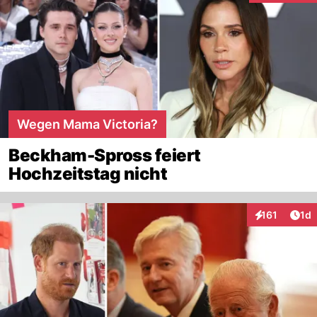
Wegen Mama Victoria?
Beckham-Spross feiert
Hochzeitstag nicht
Art
161
1d
Interaktionen