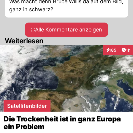
Was macht denn Bruce Willis da auf dem Bild,
ganz in schwarz?
Alle Kommentare anzeigen
Weiterlesen
Art
185
1h
Interaktionen
Satellitenbilder
Die Trockenheit ist in ganz Europa
ein Problem