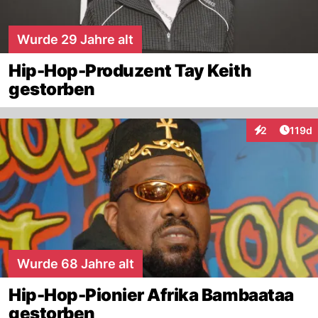
Wurde 29 Jahre alt
Hip-Hop-Produzent Tay Keith
gestorben
Artike
2
119d
Interaktionen
Wurde 68 Jahre alt
Hip-Hop-Pionier Afrika Bambaataa
gestorben