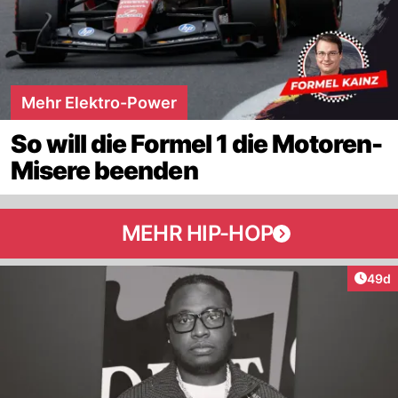
Mehr Elektro-Power
So will die Formel 1 die Motoren-
Misere beenden
MEHR HIP-HOP
Artik
49d