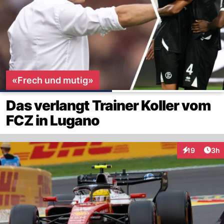
«Frech und mutig»
Das verlangt Trainer Koller vom
FCZ in Lugano
Arti
19
3h
Interaktione