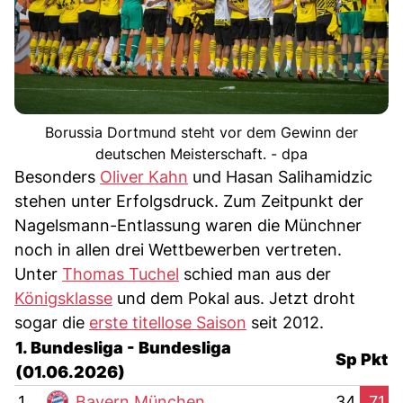
Borussia Dortmund steht vor dem Gewinn der
deutschen Meisterschaft. - dpa
Besonders
Oliver Kahn
und Hasan Salihamidzic
stehen unter Erfolgsdruck. Zum Zeitpunkt der
Nagelsmann-Entlassung waren die Münchner
noch in allen drei Wettbewerben vertreten.
Unter
Thomas Tuchel
schied man aus der
Königsklasse
und dem Pokal aus. Jetzt droht
sogar die
erste titellose Saison
seit 2012.
1. Bundesliga - Bundesliga
Sp
Pkt
(01.06.2026)
1.
Bayern München
34
71