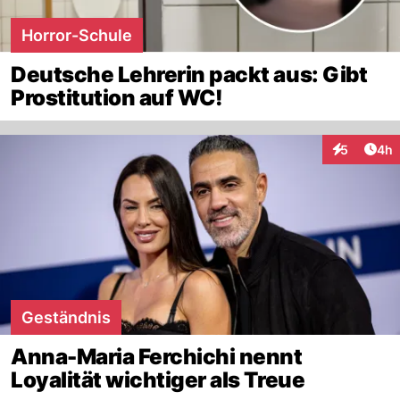
Horror-Schule
Deutsche Lehrerin packt aus: Gibt
Prostitution auf WC!
Arti
5
4h
Interaktion
Geständnis
Anna-Maria Ferchichi nennt
Loyalität wichtiger als Treue