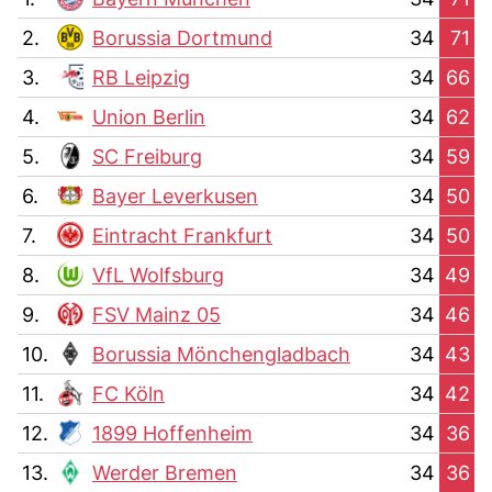
2.
Borussia Dortmund
34
71
3.
RB Leipzig
34
66
4.
Union Berlin
34
62
5.
SC Freiburg
34
59
6.
Bayer Leverkusen
34
50
7.
Eintracht Frankfurt
34
50
8.
VfL Wolfsburg
34
49
9.
FSV Mainz 05
34
46
10.
Borussia Mönchengladbach
34
43
11.
FC Köln
34
42
12.
1899 Hoffenheim
34
36
13.
Werder Bremen
34
36