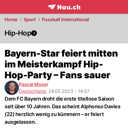
frontpage.
NAU.ch
Home
Sport
Fussball International
Hip-Hop
Bayern-Star feiert mitten
im Meisterkampf Hip-
Hop-Party – Fans sauer
Pascal Moser
Deutschland
,
24.05.2023 - 14:57
Dem FC Bayern droht die erste titellose Saison
seit über 10 Jahren. Das scheint Alphonso Davies
(22) herzlich wenig zu kümmern – er feiert
ausgelassen.