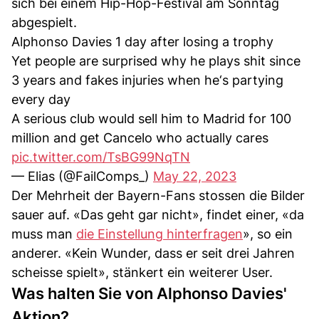
sich bei einem Hip-Hop-Festival am Sonntag
abgespielt.
Alphonso Davies 1 day after losing a trophy
Yet people are surprised why he plays shit since
3 years and fakes injuries when he‘s partying
every day
A serious club would sell him to Madrid for 100
million and get Cancelo who actually cares
pic.twitter.com/TsBG99NqTN
— Elias (@FailComps_)
May 22, 2023
Der Mehrheit der Bayern-Fans stossen die Bilder
sauer auf. «Das geht gar nicht», findet einer, «da
muss man
die Einstellung hinterfragen
», so ein
anderer. «Kein Wunder, dass er seit drei Jahren
scheisse spielt», stänkert ein weiterer User.
Was halten Sie von Alphonso Davies'
Aktion?