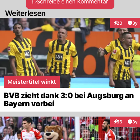
Schreibe einen Kommentar
Weiterlesen
Arti
20
3y
Interaktionen
Meistertitel winkt
BVB zieht dank 3:0 bei Augsburg an
Bayern vorbei
Arti
56
3y
Interaktionen