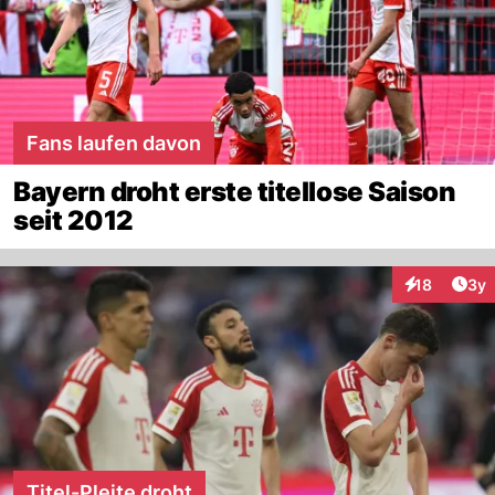
Fans laufen davon
Bayern droht erste titellose Saison
seit 2012
Arti
18
3y
Interaktione
Titel-Pleite droht