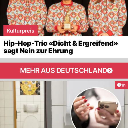
Kulturpreis
Hip-Hop-Trio «Dicht & Ergreifend»
sagt Nein zur Ehrung
MEHR AUS DEUTSCHLAND
Art
1h