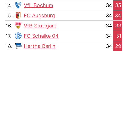
14.
VfL Bochum
34
35
15.
FC Augsburg
34
34
16.
VfB Stuttgart
34
33
17.
FC Schalke 04
34
31
18.
Hertha Berlin
34
29