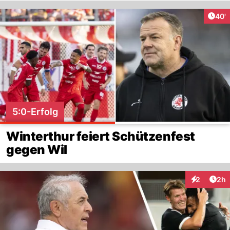
Arti
40'
5:0-Erfolg
Winterthur feiert Schützenfest
gegen Wil
Arti
2
2h
Interaktion