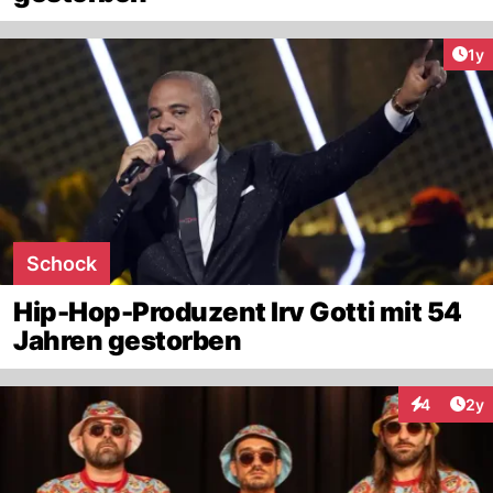
Art
1y
Schock
Hip-Hop-Produzent Irv Gotti mit 54
Jahren gestorben
Arti
4
2y
Interaktion