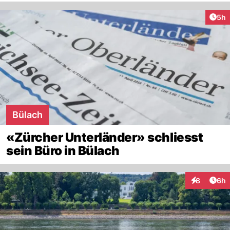
Arti
5h
Bülach
«Zürcher Unterländer» schliesst
sein Büro in Bülach
Arti
8
6h
Interaktion