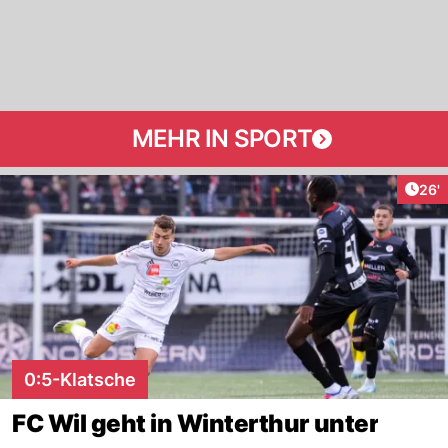
MEHR IN SPORT
Arti
26'
0:5-Klatsche
FC Wil geht in Winterthur unter