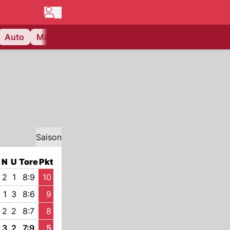
Auto
Matchcenter
Videos
Nau Plus
Lifestyle
Saison
N
U
Tore
Pkt
2
1
8:9
10
1
3
8:6
9
2
2
8:7
8
3
2
7:9
5