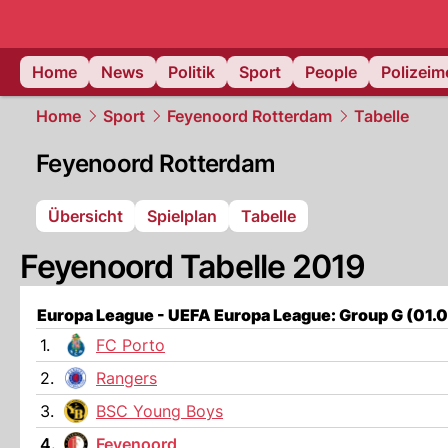
Home
News
Politik
Sport
People
Polizei
Home
Sport
Feyenoord Rotterdam
Tabelle
Feyenoord Rotterdam
Übersicht
Spielplan
Tabelle
Feyenoord Tabelle 2019
Europa League - UEFA Europa League: Group G (01.
1.
FC Porto
2.
Rangers
3.
BSC Young Boys
4.
Feyenoord