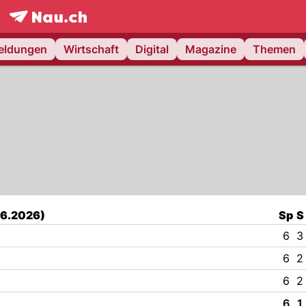
frontpage.
NAU.ch
meldungen
Wirtschaft
Digital
Magazine
Themen
06.2026)
Sp
S
6
3
6
2
6
2
6
1