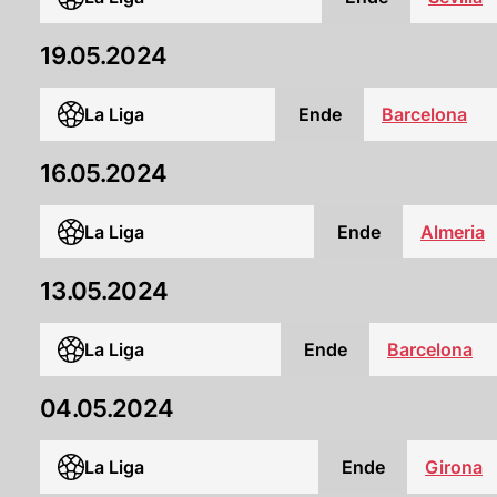
19.05.2024
La Liga
Ende
Barcelona
16.05.2024
La Liga
Ende
Almeria
13.05.2024
La Liga
Ende
Barcelona
04.05.2024
La Liga
Ende
Girona