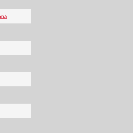
ona
i