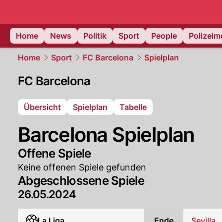
Home
News
Politik
Sport
People
Polizei
Home
Sport
FC Barcelona
Spielplan
FC Barcelona
Übersicht
Spielplan
Tabelle
Barcelona Spielplan
Offene Spiele
Keine offenen Spiele gefunden
Abgeschlossene Spiele
26.05.2024
La Liga
Ende
Sevilla