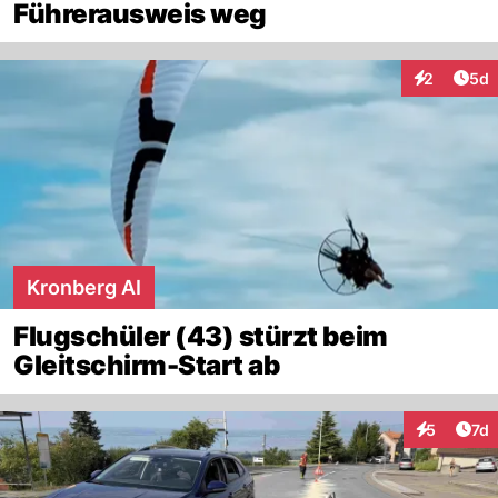
Führerausweis weg
Arti
2
5d
Interaktion
Kronberg AI
Flugschüler (43) stürzt beim
Gleitschirm-Start ab
Art
5
7d
Interaktion