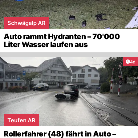
Schwägalp AR
Auto rammt Hydranten – 70'000
Liter Wasser laufen aus
Arti
4d
Teufen AR
Rollerfahrer (48) fährt in Auto –