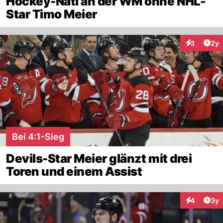
Hockey-Nati an der WM ohne NHL-
Star Timo Meier
Arti
3
2y
Interaktion
Bei 4:1-Sieg
Devils-Star Meier glänzt mit drei
Toren und einem Assist
Arti
4
3y
Interaktion