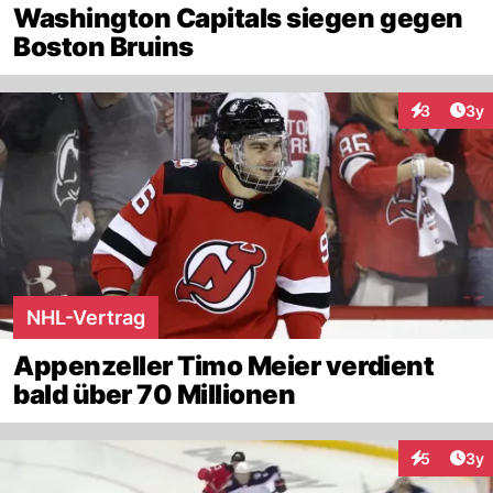
Washington Capitals siegen gegen
Boston Bruins
Arti
3
3y
Interaktion
NHL-Vertrag
Appenzeller Timo Meier verdient
bald über 70 Millionen
Arti
5
3y
Interaktion