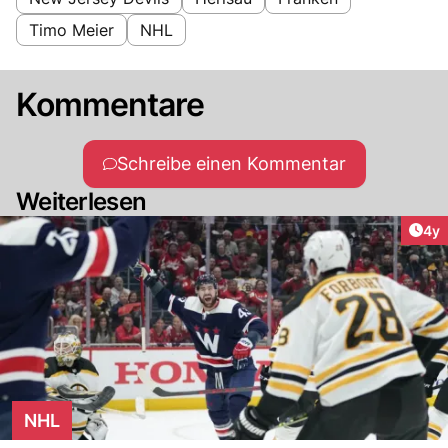
Timo Meier
NHL
Kommentare
Schreibe einen Kommentar
Weiterlesen
Arti
4y
NHL