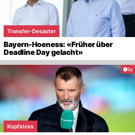
Transfer-Desaster
Bayern-Hoeness: «Früher über
Deadline Day gelacht»
Arti
2y
Kopfstoss