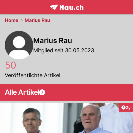
frontpage.
NAU.ch
Home
Marius Rau
Marius Rau
Mitglied seit 30.05.2023
50
Veröffentlichte Artikel
Alle Artikel
Arti
2y