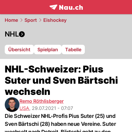
frontpage.
NAU.ch
Home
Sport
Eishockey
NHL
Übersicht
Spielplan
Tabelle
NHL-Schweizer: Pius
Suter und Sven Bärtschi
wechseln
Remo Röthlisberger
USA
,
29.07.2021 - 07:07
Die Schweizer NHL-Profis Pius Suter (25) und
Sven Bärtschi (28) haben neue Vereine. Suter
wechselt nach Detroit, Bärtschi geht zu den