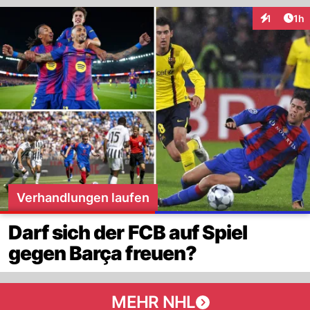
Art
1
1h
Interaktion
Verhandlungen laufen
Darf sich der FCB auf Spiel
gegen Barça freuen?
MEHR NHL