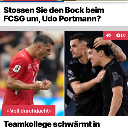
Stossen Sie den Bock beim
FCSG um, Udo Portmann?
Arti
2
18'
Interaktion
«Voll durchdacht»
Teamkollege schwärmt in