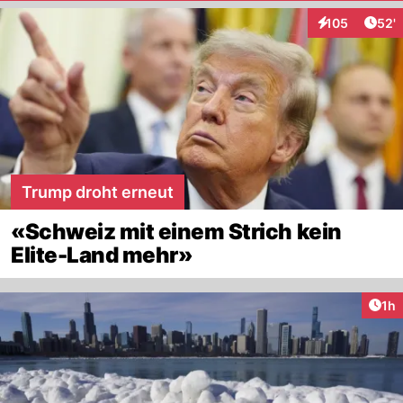
Arti
105
52'
Interaktionen
Trump droht erneut
«Schweiz mit einem Strich kein
Elite-Land mehr»
Art
1h