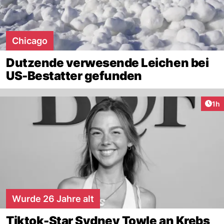
Chicago
Dutzende verwesende Leichen bei
US-Bestatter gefunden
Art
1h
Wurde 26 Jahre alt
Tiktok-Star Sydney Towle an Krebs