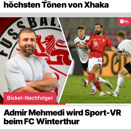
höchsten Tönen von Xhaka
Art
1h
Bickel-Nachfolger
Admir Mehmedi wird Sport-VR
beim FC Winterthur