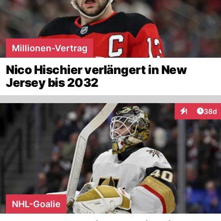
Millionen-Vertrag
Nico Hischier verlängert in New
Jersey bis 2032
Artik
1
38d
Interaktione
NHL-Goalie