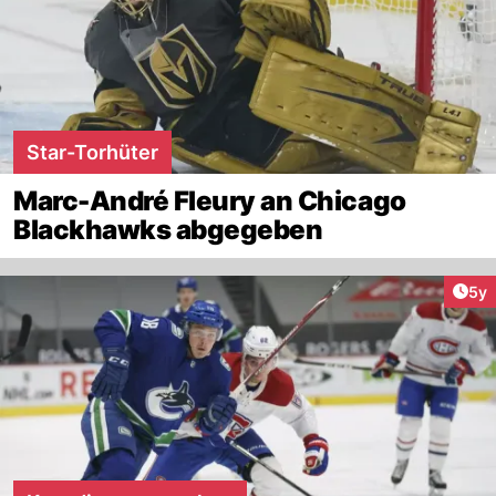
Star-Torhüter
Marc-André Fleury an Chicago
Blackhawks abgegeben
Arti
5y