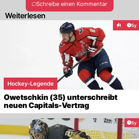
Schreibe einen Kommentar
Weiterlesen
Arti
1
5y
Interaktion
Hockey-Legende
Owetschkin (35) unterschreibt
neuen Capitals-Vertrag
Arti
5y