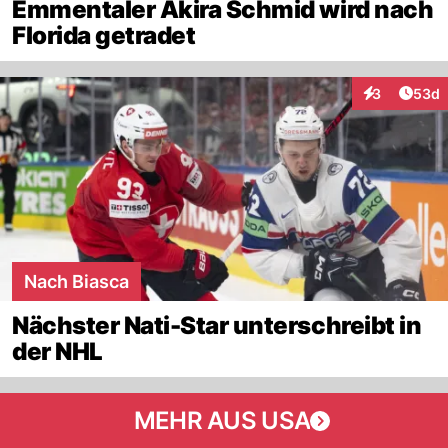
Emmentaler Akira Schmid wird nach
Florida getradet
Artik
3
53d
Interaktionen
Nach Biasca
Nächster Nati-Star unterschreibt in
der NHL
MEHR AUS USA