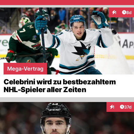
Arti
1
8d
Interaktion
Mega-Vertrag
Celebrini wird zu bestbezahltem
NHL-Spieler aller Zeiten
Artik
1
37d
Interaktione