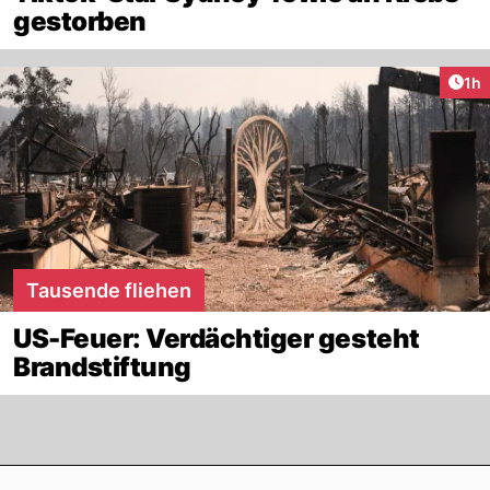
gestorben
Art
1h
Tausende fliehen
US-Feuer: Verdächtiger gesteht
Brandstiftung
Footer