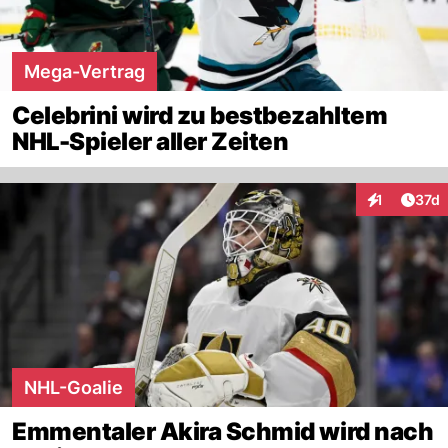
Mega-Vertrag
Celebrini wird zu bestbezahltem
NHL-Spieler aller Zeiten
Artik
1
37d
Interaktione
NHL-Goalie
Emmentaler Akira Schmid wird nach