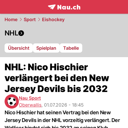
frontpage.
NAU.ch
Home
Sport
Eishockey
NHL
Übersicht
Spielplan
Tabelle
NHL: Nico Hischier
verlängert bei den New
Jersey Devils bis 2032
Nau Sport
Oberwallis
,
01.07.2026 - 18:45
Nico Hischier hat seinen Vertrag bei den New
Jersey Devils in der NHL vorzeitig verlängert. Der
Walliser bindet sich bis 2032 an seinen Klub.