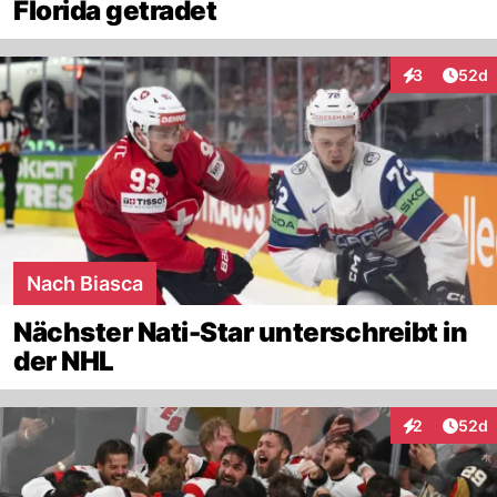
Florida getradet
Artik
3
52d
Interaktionen
Nach Biasca
Nächster Nati-Star unterschreibt in
der NHL
Artik
2
52d
Interaktionen