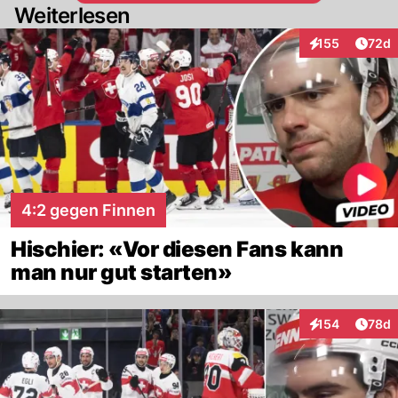
Weiterlesen
Artik
155
72d
Interaktionen
4:2 gegen Finnen
Hischier: «Vor diesen Fans kann
man nur gut starten»
Artik
154
78d
Interaktionen