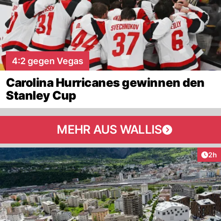
4:2 gegen Vegas
Carolina Hurricanes gewinnen den
Stanley Cup
MEHR AUS WALLIS
Arti
2h