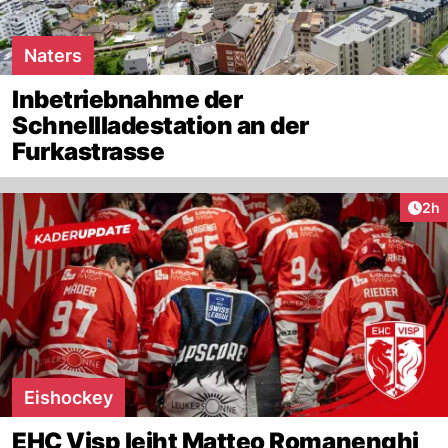
Naters
Inbetriebnahme der
Schnellladestation an der
Furkastrasse
Arti
2h
Eishockey
EHC Visp leiht Matteo Romanenghi