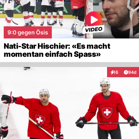
9:0 gegen Ösis
Nati-Star Hischier: «Es macht
momentan einfach Spass»
Artik
16
94d
Interaktionen