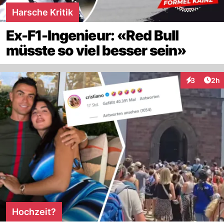
Harsche Kritik
Ex-F1-Ingenieur: «Red Bull
müsste so viel besser sein»
Arti
3
2h
Interaktion
Hochzeit?