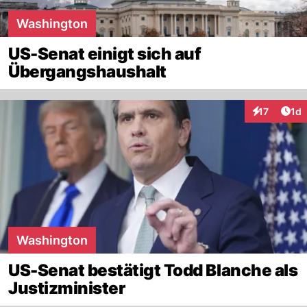
Washington
US-Senat einigt sich auf
Übergangshaushalt
Art
17
1d
Interaktione
Washington
US-Senat bestätigt Todd Blanche als
Justizminister