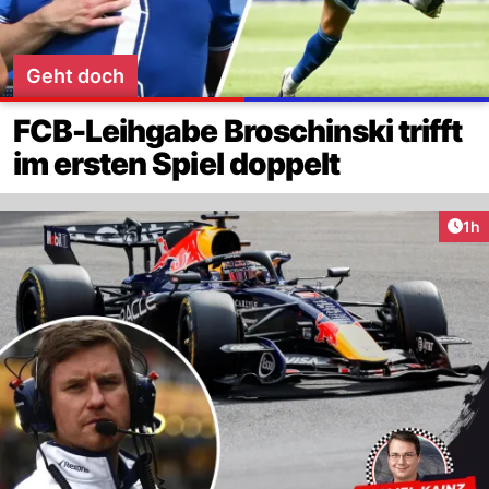
Geht doch
FCB-Leihgabe Broschinski trifft
im ersten Spiel doppelt
Art
1h