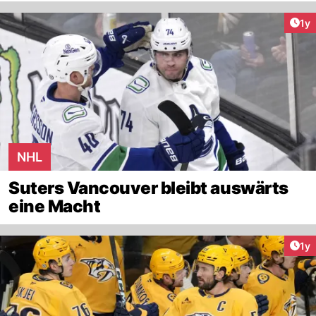
Art
1y
NHL
Suters Vancouver bleibt auswärts
eine Macht
Art
1y