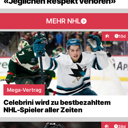
«Jeglichen Respekt verloren»
MEHR NHL
Artik
1
10d
Interaktione
Mega-Vertrag
Celebrini wird zu bestbezahltem
NHL-Spieler aller Zeiten
Artik
1
39d