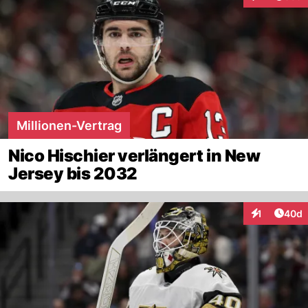
Interaktione
Millionen-Vertrag
Nico Hischier verlängert in New
Jersey bis 2032
Artik
1
40d
Interaktione