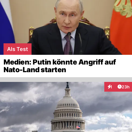
Als Test
Medien: Putin könnte Angriff auf
Nato-Land starten
Artik
1
23h
Interaktione