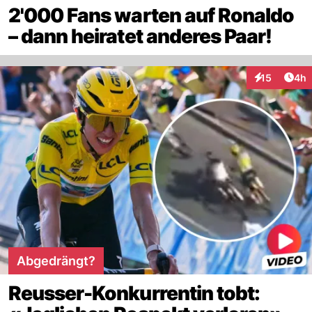
2'000 Fans warten auf Ronaldo
– dann heiratet anderes Paar!
Arti
15
4h
Interaktione
Abgedrängt?
Reusser-Konkurrentin tobt: