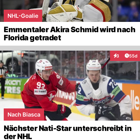
NHL-Goalie
Emmentaler Akira Schmid wird nach
Florida getradet
Artik
3
55d
Interaktionen
Nach Biasca
Nächster Nati-Star unterschreibt in
der NHL