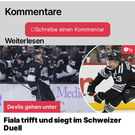
Kommentare
Schreibe einen Kommentar
Weiterlesen
Art
1y
Devils gehen unter
Fiala trifft und siegt im Schweizer
Duell