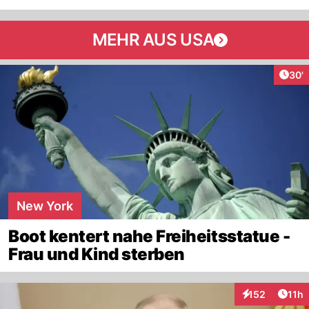
MEHR AUS USA
Arti
30'
New York
Boot kentert nahe Freiheitsstatue -
Frau und Kind sterben
Artik
152
11h
Interaktionen