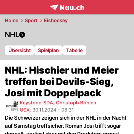
frontpage.
NAU.ch
Home
Sport
Eishockey
NHL
Übersicht
Spielplan
Tabelle
NHL: Hischier und Meier
treffen bei Devils-Sieg,
Josi mit Doppelpack
Keystone-SDA
,
Christoph Böhlen
USA
,
30.11.2024 - 08:31
Die Schweizer zeigen sich in der NHL in der Nacht
auf Samstag treffsicher. Roman Josi trifft sogar
doppelt, verliert aber mit den Predators erneut.