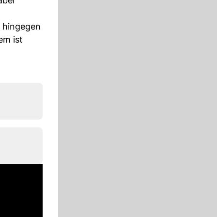
aber
n hingegen
em ist