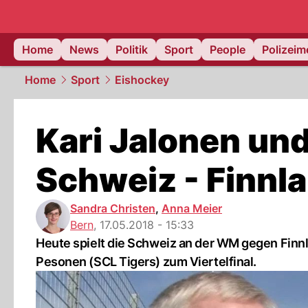
Home
News
Politik
Sport
People
Polizei
Home
Sport
Eishockey
Kari Jalonen un
Schweiz - Finnl
Sandra Christen
,
Anna Meier
Bern
,
17.05.2018 - 15:33
Heute spielt die Schweiz an der WM gegen Finnla
Pesonen (SCL Tigers) zum Viertelfinal.