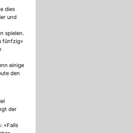
e dies
ler und
n spielen.
u fünfzig»
m
enn einige
eute den
el
ngt der
: «Falls