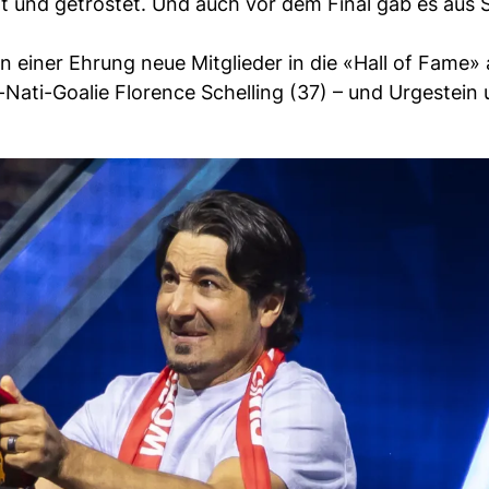
 und getröstet. Und auch vor dem Final gab es aus 
 einer Ehrung neue Mitglieder in die «Hall of Fame» 
Nati-Goalie Florence Schelling (37) – und Urgestein