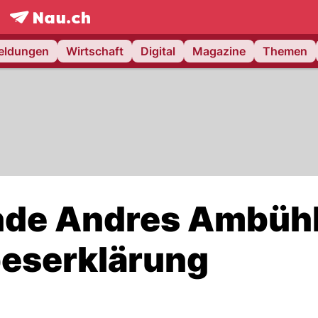
frontpage.
NAU.ch
meldungen
Wirtschaft
Digital
Magazine
Themen
nde Andres Ambüh
beserklärung