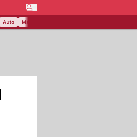
Auto
Matchcenter
Videos
Nau Plus
Lifestyle
l