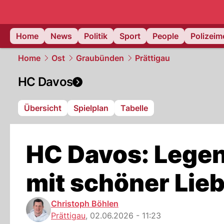
Home
News
Politik
Sport
People
Polizei
Home
Ost
Graubünden
Prättigau
HC Davos
Übersicht
Spielplan
Tabelle
HC Davos: Lege
mit schöner Lie
Christoph Böhlen
Prättigau
,
02.06.2026 - 11:23