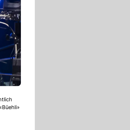
tlich
«Büehli»