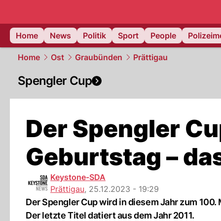
Home
News
Politik
Sport
People
Polizei
Home
Ost
Graubünden
Prättigau
Spengler Cup
Der Spengler Cup
Geburtstag – da
Keystone-SDA
Prättigau
,
25.12.2023 - 19:29
Der Spengler Cup wird in diesem Jahr zum 100.
Der letzte Titel datiert aus dem Jahr 2011.