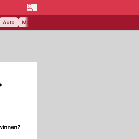
Auto
Matchcenter
Videos
Nau Plus
Lifestyle
.
ewinnen?