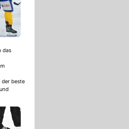
 das
em
 der beste
und