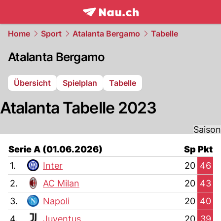
frontpage.
NAU.ch
Home
Sport
Atalanta Bergamo
Tabelle
Atalanta Bergamo
Übersicht
Spielplan
Tabelle
Atalanta Tabelle 2023
Saison
Serie A (01.06.2026)
Sp
Pkt
1.
Inter
20
46
2.
AC Milan
20
43
3.
Napoli
20
40
4.
Juventus
20
39