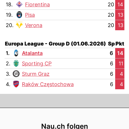
18.
Fiorentina
20
14
19.
Pisa
20
13
20.
Verona
20
13
Europa League - Group D (01.06.2026)
Sp
Pkt
1.
Atalanta
6
14
2.
Sporting CP
6
11
3.
Sturm Graz
6
4
4.
Raków Częstochowa
6
4
Footer
Nau.ch folgen