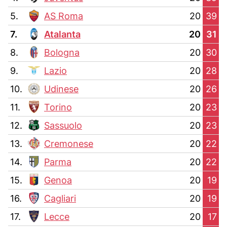
5.
AS Roma
20
39
7.
Atalanta
20
31
8.
Bologna
20
30
9.
Lazio
20
28
10.
Udinese
20
26
11.
Torino
20
23
12.
Sassuolo
20
23
13.
Cremonese
20
22
14.
Parma
20
22
15.
Genoa
20
19
16.
Cagliari
20
19
17.
Lecce
20
17