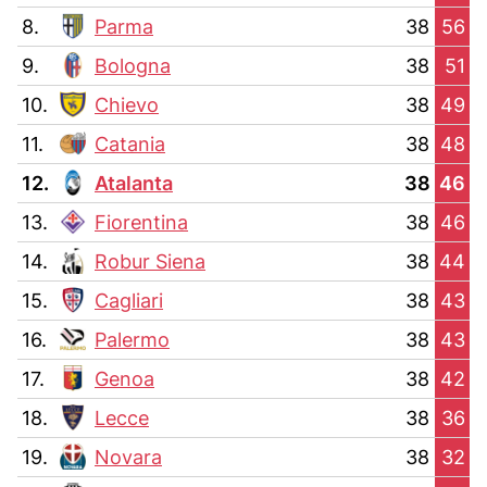
8.
Parma
38
56
9.
Bologna
38
51
10.
Chievo
38
49
11.
Catania
38
48
12.
Atalanta
38
46
13.
Fiorentina
38
46
14.
Robur Siena
38
44
15.
Cagliari
38
43
16.
Palermo
38
43
17.
Genoa
38
42
18.
Lecce
38
36
19.
Novara
38
32