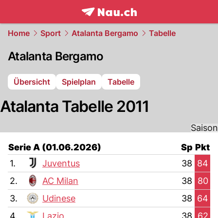
frontpage.
NAU.ch
Home
Sport
Atalanta Bergamo
Tabelle
Atalanta Bergamo
Übersicht
Spielplan
Tabelle
Atalanta Tabelle 2011
Saison
Serie A (01.06.2026)
Sp
Pkt
1.
Juventus
38
84
2.
AC Milan
38
80
3.
Udinese
38
64
4.
Lazio
38
62