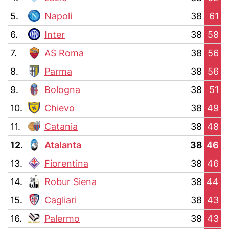
5.
Napoli
38
61
6.
Inter
38
58
7.
AS Roma
38
56
8.
Parma
38
56
9.
Bologna
38
51
10.
Chievo
38
49
11.
Catania
38
48
12.
Atalanta
38
46
13.
Fiorentina
38
46
14.
Robur Siena
38
44
15.
Cagliari
38
43
16.
Palermo
38
43