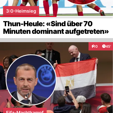
3:0-Heimsieg
Thun-Heule: «Sind über 70
Minuten dominant aufgetreten»
Arti
10
45'
Interaktionen
Fifa-Machtkampf