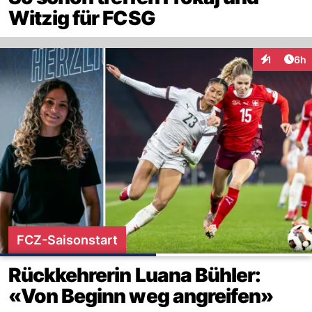
Witzig für FCSG
Arti
1
6h
Interaktion
FCZ-Saisonstart
Rückkehrerin Luana Bühler:
«Von Beginn weg angreifen»