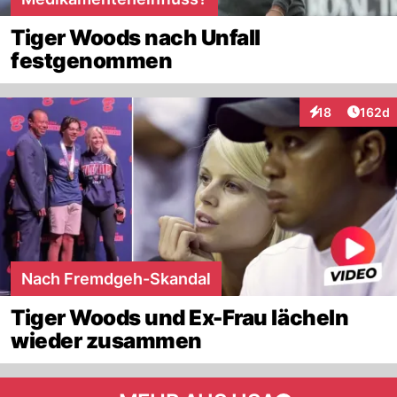
Tiger Woods nach Unfall
festgenommen
Artike
18
162d
Interaktionen
Nach Fremdgeh-Skandal
Tiger Woods und Ex-Frau lächeln
wieder zusammen