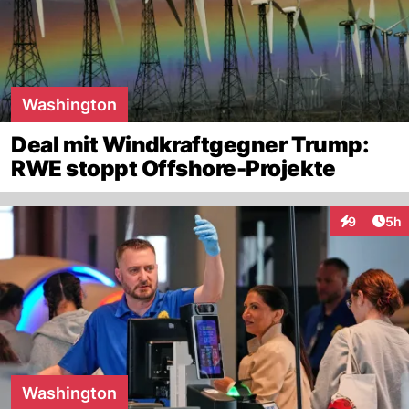
Washington
Deal mit Windkraftgegner Trump:
RWE stoppt Offshore-Projekte
Arti
9
5h
Interaktion
Washington