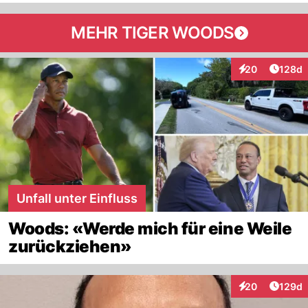
MEHR TIGER WOODS
Artike
20
128d
Interaktionen
Unfall unter Einfluss
Woods: «Werde mich für eine Weile
zurückziehen»
Artike
20
129d
Interaktionen