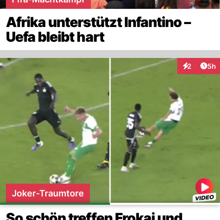
Afrika unterstützt Infantino –
Uefa bleibt hart
Arti
2
5h
Interaktion
Joker-Traumtore
So schön treffen Frokaj und