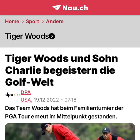
frontpage.
NAU.ch
Home
Sport
Andere
Tiger Woods
Tiger Woods und Sohn
Charlie begeistern die
Golf-Welt
DPA
USA
,
19.12.2022 - 07:18
Das Team Woods hat beim Familienturnier der
PGA Tour erneut im Mittelpunkt gestanden.