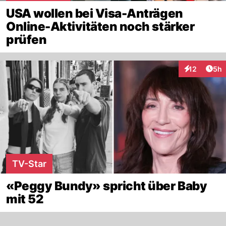
USA wollen bei Visa-Anträgen
Online-Aktivitäten noch stärker
prüfen
Arti
12
5h
Interaktione
TV-Star
«Peggy Bundy» spricht über Baby
mit 52