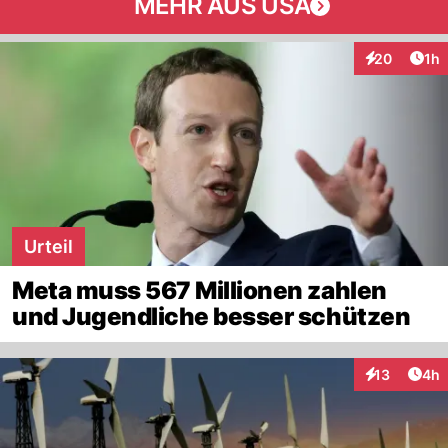
MEHR AUS USA
Art
20
1h
Interaktione
Urteil
Meta muss 567 Millionen zahlen
und Jugendliche besser schützen
Arti
13
4h
Interaktione